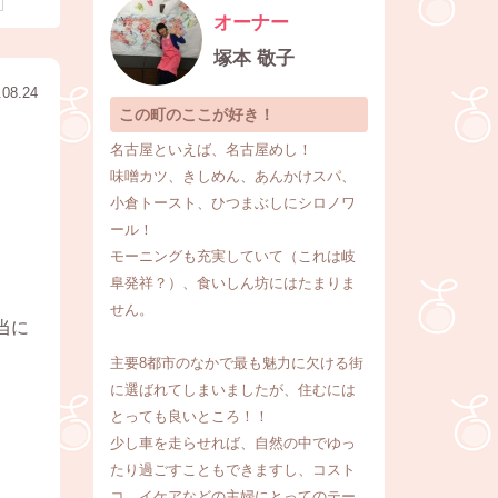
オーナー
塚本 敬子
.08.24
この町のここが好き！
名古屋といえば、名古屋めし！
味噌カツ、きしめん、あんかけスパ、
小倉トースト、ひつまぶしにシロノワ
ール！
モーニングも充実していて（これは岐
阜発祥？）、食いしん坊にはたまりま
せん。
当に
主要8都市のなかで最も魅力に欠ける街
に選ばれてしまいましたが、住むには
とっても良いところ！！
少し車を走らせれば、自然の中でゆっ
たり過ごすこともできますし、コスト
コ、イケアなどの主婦にとってのテー