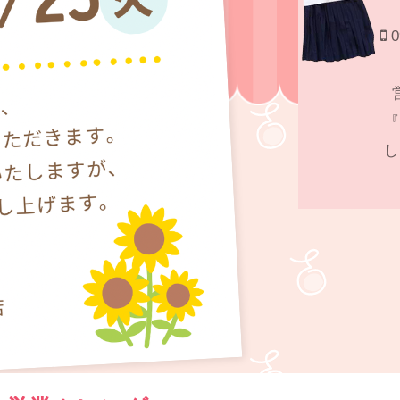
0
『
し