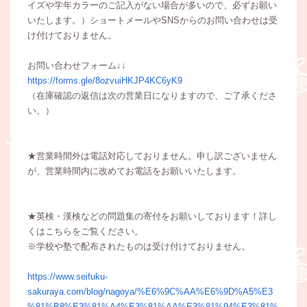
イズや学年カラーのご記入がない場合が多いので、必ずお願い
いたします。）ショートメールやSNSからのお問い合わせは受
け付けておりません。
お問い合わせフォーム↓↓
https://forms.gle/8ozvuiHKJP4KC6yK9
（在庫確認の返信は次の営業日になりますので、ご了承くださ
い。）
★営業時間外は電話対応しておりません。申し訳ございません
が、営業時間内に改めてお電話をお願いいたします。
★英検・漢検などの問題集の寄付をお願いしております！詳し
くはこちらをご覧ください。
※学校や塾で配布されたものは受け付けておりません。
https://www.seifuku-
sakuraya.com/blog/nagoya/%E6%9C%AA%E6%9D%A5%E3
%81%B8%E3%81%A4%E3%81%AA%E3%81%94%E3%81%