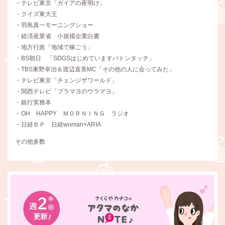
・テレビ東京「ガイアの夜明け」
・クイズ東大王
・羽鳥真一モーニングショー
・経済産業省 小規模企業白書
・地方行政「地域で稼ごう」
・BS朝日 「SDGSはじめていますバトンタッチ」
・TBS東野幸治＆渡辺直美MC「その他の人に会ってみた」
・テレビ東京「チェンジザワールド」
・関西テレビ「ブラマヨのウラマヨ」
・銀行実務本
・OH HAPPY ＭＯＲＮＩＮＧ ラジオ
・日経ＢＰ 日経woman×ARIA
その他多数