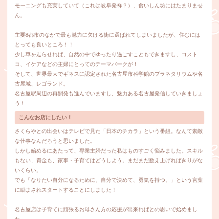
モーニングも充実していて（これは岐阜発祥？）、食いしん坊にはたまりませ
ん。
主要8都市のなかで最も魅力に欠ける街に選ばれてしまいましたが、住むには
とっても良いところ！！
少し車を走らせれば、自然の中でゆったり過ごすこともできますし、コスト
コ、イケアなどの主婦にとってのテーマパークが！
そして、世界最大でギネスに認定された名古屋市科学館のプラネタリウムや名
古屋城、レゴランド。
名古屋駅周辺の再開発も進んでいますし、魅力ある名古屋発信していきましょ
う！
こんなお店にしたい！
さくらやとの出会いはテレビで見た「日本のチカラ」という番組。なんて素敵
な仕事なんだろうと思いました。
しかし始めるにあたって、専業主婦だった私はものすごく悩みました。スキル
もない、資金も、家事・子育てはどうしよう。まだまだ数え上げればきりがな
いくらい。
でも「なりたい自分になるために、自分で決めて、勇気を持つ。」という言葉
に励まされスタートすることにしました！
名古屋店は子育てに頑張るお母さん方の応援が出来ればとの思いで始めまし