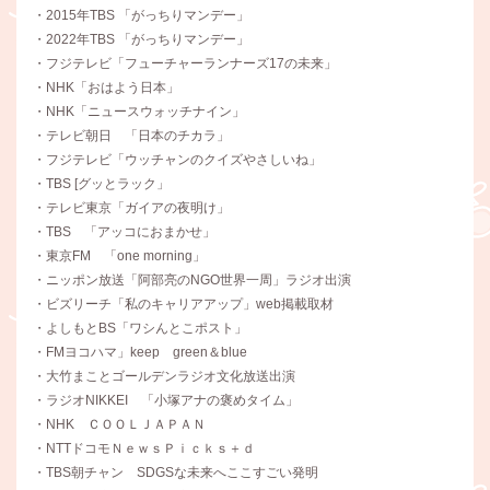
・2015年TBS 「がっちりマンデー」
・2022年TBS 「がっちりマンデー」
・フジテレビ「フューチャーランナーズ17の未来」
・NHK「おはよう日本」
・NHK「ニュースウォッチナイン」
・テレビ朝日 「日本のチカラ」
・フジテレビ「ウッチャンのクイズやさしいね」
・TBS [グッとラック」
・テレビ東京「ガイアの夜明け」
・TBS 「アッコにおまかせ」
・東京FM 「one morning」
・ニッポン放送「阿部亮のNGO世界一周」ラジオ出演
・ビズリーチ「私のキャリアアップ」web掲載取材
・よしもとBS「ワシんとこポスト」
・FMヨコハマ」keep green＆blue
・大竹まことゴールデンラジオ文化放送出演
・ラジオNIKKEI 「小塚アナの褒めタイム」
・NHK ＣＯＯＬＪＡＰＡＮ
・NTTドコモＮｅｗｓＰｉｃｋｓ＋ｄ
・TBS朝チャン SDGSな未来へここすごい発明