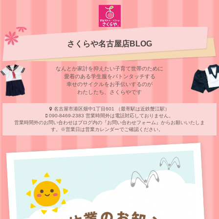
さくらや名古屋店BLOG
なんとか家計を抑えたい子育て世帯のために
愛着のある学⽣服をバトンタッチする
幸せのサイクルをお⼿伝いするのが
わたしたち、さくらやです
名古屋市港区畑中1丁目601 （最寄駅は近鉄蟹江駅）
090-8469-2383 営業時間外は電話対応しておりません。
営業時間外のお問い合わせはブログ内の『お問い合わせフォーム』からお願いいたしま
す。※営業日は営業カレンダーでご確認ください。