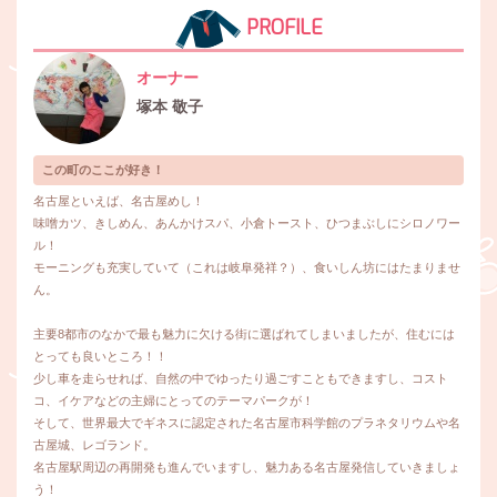
PROFILE
オーナー
塚本 敬子
この町のここが好き！
名古屋といえば、名古屋めし！
味噌カツ、きしめん、あんかけスパ、小倉トースト、ひつまぶしにシロノワー
ル！
モーニングも充実していて（これは岐阜発祥？）、食いしん坊にはたまりませ
ん。
主要8都市のなかで最も魅力に欠ける街に選ばれてしまいましたが、住むには
とっても良いところ！！
少し車を走らせれば、自然の中でゆったり過ごすこともできますし、コスト
コ、イケアなどの主婦にとってのテーマパークが！
そして、世界最大でギネスに認定された名古屋市科学館のプラネタリウムや名
古屋城、レゴランド。
名古屋駅周辺の再開発も進んでいますし、魅力ある名古屋発信していきましょ
う！