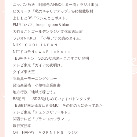
・ニッポン放送「阿部亮のNGO世界一周」ラジオ出演
・ビズリーチ「私のキャリアアップ」web掲載取材
・よしもとBS「ワシんとこポスト」
・FMヨコハマ」keep green＆blue
・大竹まことゴールデンラジオ文化放送出演
・ラジオNIKKEI 「小塚アナの褒めタイム」
・NHK ＣＯＯＬＪＡＰＡＮ
・NTTドコモＮｅｗｓＰｉｃｋｓ＋ｄ
・TBS朝チャン SDGSな未来へここすごい発明
・テレビ東京「ガイアの夜明け」
・クイズ東大王
・羽鳥真一モーニングショー
・経済産業省 小規模企業白書
・地方行政「地域で稼ごう」
・BS朝日 「SDGSはじめていますバトンタッチ」
・TBS東野幸治＆渡辺直美MC「その他の人に会ってみた」
・テレビ東京「チェンジザワールド」
・関西テレビ「ブラマヨのウラマヨ」
・銀行実務本
・OH HAPPY ＭＯＲＮＩＮＧ ラジオ