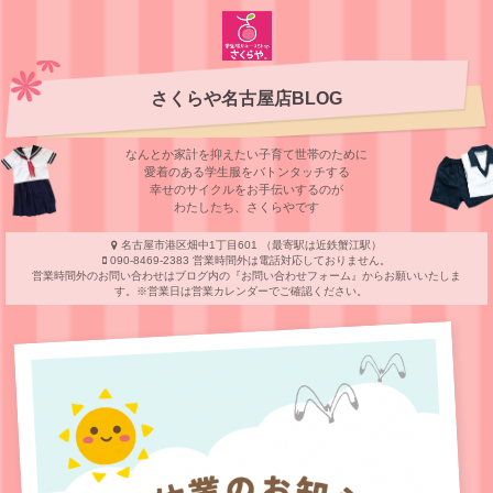
さくらや名古屋店BLOG
なんとか家計を抑えたい子育て世帯のために
愛着のある学⽣服をバトンタッチする
幸せのサイクルをお⼿伝いするのが
わたしたち、さくらやです
名古屋市港区畑中1丁目601 （最寄駅は近鉄蟹江駅）
090-8469-2383 営業時間外は電話対応しておりません。
営業時間外のお問い合わせはブログ内の『お問い合わせフォーム』からお願いいたしま
す。※営業日は営業カレンダーでご確認ください。