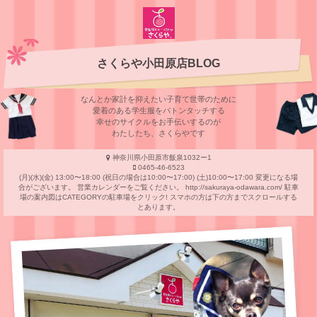
さくらや小田原店BLOG
なんとか家計を抑えたい子育て世帯のために
愛着のある学⽣服をバトンタッチする
幸せのサイクルをお⼿伝いするのが
わたしたち、さくらやです
神奈川県小田原市飯泉1032ー1
0465-46-6523
(月)(水)(金) 13:00〜18:00 (祝日の場合は10:00〜17:00) (土)10:00〜17:00 変更になる場
合がございます。 営業カレンダーをご覧ください。 http://sakuraya-odawara.com/ 駐車
場の案内図はCATEGORYの駐車場をクリック! スマホの方は下の方までスクロールする
とあります。