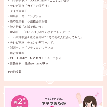
・TBS朝チャン SDGSな未来へここすごい発明
・テレビ東京「ガイアの夜明け」
・クイズ東大王
・羽鳥真一モーニングショー
・経済産業省 小規模企業白書
・地方行政「地域で稼ごう」
・BS朝日 「SDGSはじめていますバトンタッチ」
・TBS東野幸治＆渡辺直美MC「その他の人に会ってみた」
・テレビ東京「チェンジザワールド」
・関西テレビ「ブラマヨのウラマヨ」
・銀行実務本
・OH HAPPY ＭＯＲＮＩＮＧ ラジオ
・日経ＢＰ 日経woman×ARIA
その他多数