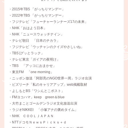
・2015年TBS 「がっちりマンデー」
・2022年TBS 「がっちりマンデー」
・フジテレビ「フューチャーランナーズ17の未来」
・NHK「おはよう日本」
・NHK「ニュースウォッチナイン」
・テレビ朝日 「日本のチカラ」
・フジテレビ「ウッチャンのクイズやさしいね」
・TBS [グッとラック」
・テレビ東京「ガイアの夜明け」
・TBS 「アッコにおまかせ」
・東京FM 「one morning」
・ニッポン放送「阿部亮のNGO世界一周」ラジオ出演
・ビズリーチ「私のキャリアアップ」web掲載取材
・よしもとBS「ワシんとこポスト」
・FMヨコハマ」keep green＆blue
・大竹まことゴールデンラジオ文化放送出演
・ラジオNIKKEI 「小塚アナの褒めタイム」
・NHK ＣＯＯＬＪＡＰＡＮ
・NTTドコモＮｅｗｓＰｉｃｋｓ＋ｄ