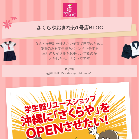
さくらやおきなわ1号店BLOG
なんとか家計を抑えたい子育て世帯のために
愛着のある学⽣服をバトンタッチする
幸せのサイクルをお⼿伝いするのが
わたしたち、さくらやです
沖縄
公式LINE ID sakurayaokinawa01