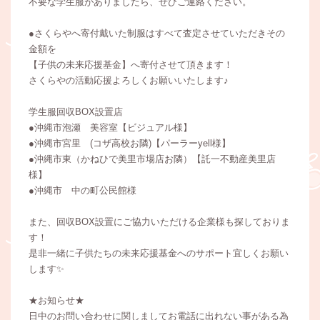
不要な学生服がありましたら、ぜひご連絡ください。
●さくらやへ寄付戴いた制服はすべて査定させていただきその
金額を
【子供の未来応援基金】へ寄付させて頂きます！
さくらやの活動応援よろしくお願いいたします♪
学生服回収BOX設置店
●沖縄市泡瀬 美容室【ビジュアル様】
●沖縄市宮里 (コザ高校お隣)【パーラーyell様】
●沖縄市東（かねひで美里市場店お隣）【託一不動産美里店
様】
●沖縄市 中の町公民館様
また、回収BOX設置にご協力いただける企業様も探しておりま
す！
是非一緒に子供たちの未来応援基金へのサポート宜しくお願い
します✨
★お知らせ★
日中のお問い合わせに関しましてお電話に出れない事がある為