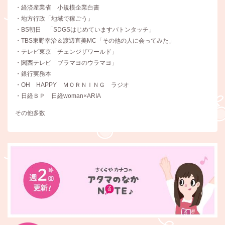
・経済産業省 小規模企業白書
・地方行政「地域で稼ごう」
・BS朝日 「SDGSはじめていますバトンタッチ」
・TBS東野幸治＆渡辺直美MC「その他の人に会ってみた」
・テレビ東京「チェンジザワールド」
・関西テレビ「ブラマヨのウラマヨ」
・銀行実務本
・OH HAPPY ＭＯＲＮＩＮＧ ラジオ
・日経ＢＰ 日経woman×ARIA
その他多数