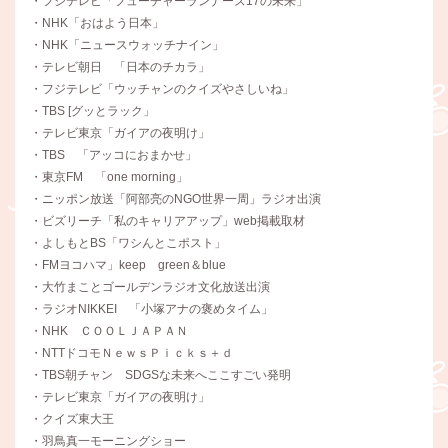
・フジテレビ「フューチャーランナーズ17の未来」
・NHK「おはよう日本」
・NHK「ニュースウォッチナイン」
・テレビ朝日 「日本のチカラ」
・フジテレビ「ウッチャンのクイズやさしいね」
・TBS [グッとラック」
・テレビ東京「ガイアの夜明け」
・TBS 「アッコにおまかせ」
・東京FM 「one morning」
・ニッポン放送「阿部亮のNGO世界一周」ラジオ出演
・ビズリーチ「私のキャリアアップ」web掲載取材
・よしもとBS「ワシんとこポスト」
・FMヨコハマ」keep green＆blue
・大竹まことゴールデンラジオ文化放送出演
・ラジオNIKKEI 「小塚アナの褒めタイム」
・NHK ＣＯＯＬＪＡＰＡＮ
・NTTドコモＮｅｗｓＰｉｃｋｓ＋ｄ
・TBS朝チャン SDGSな未来へここすごい発明
・テレビ東京「ガイアの夜明け」
・クイズ東大王
・羽鳥真一モーニングショー