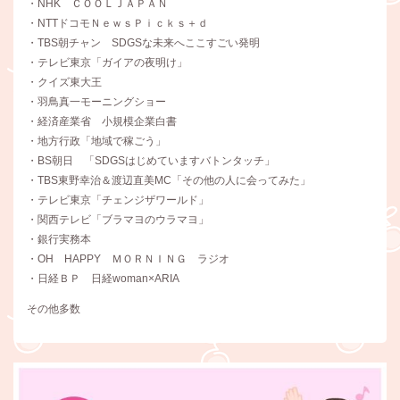
・NHK ＣＯＯＬＪＡＰＡＮ
・NTTドコモＮｅｗｓＰｉｃｋｓ＋ｄ
・TBS朝チャン SDGSな未来へここすごい発明
・テレビ東京「ガイアの夜明け」
・クイズ東大王
・羽鳥真一モーニングショー
・経済産業省 小規模企業白書
・地方行政「地域で稼ごう」
・BS朝日 「SDGSはじめていますバトンタッチ」
・TBS東野幸治＆渡辺直美MC「その他の人に会ってみた」
・テレビ東京「チェンジザワールド」
・関西テレビ「ブラマヨのウラマヨ」
・銀行実務本
・OH HAPPY ＭＯＲＮＩＮＧ ラジオ
・日経ＢＰ 日経woman×ARIA
その他多数