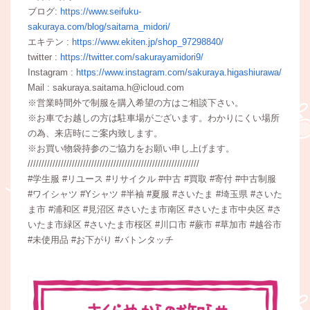
ブログ:
https://www.seifuku-
sakuraya.com/blog/saitama_midori/
エキテン :
https://www.ekiten.jp/shop_97298840/
twitter :
https://twitter.com/sakurayamidori9/
Instagram :
https://www.instagram.com/sakuraya.higashiurawa/
Mail : sakuraya.saitama.h@icloud.com
※営業時間外で制服を購入希望の方はご相談下さい。
※お車でお越しの方は駐車場がございます。わかりにくい場所
の為、来店時にご案内致します。
※お買い物袋持参のご協力をお願い申し上げます。
//////////////////////////////////////////////////////////////
#学生服 #リユース #リサイクル #中古 #買取 #寄付 #中古制服
#ワイシャツ #Yシャツ #半袖 #夏服 #さいたま #埼玉県 #さいた
ま市 #浦和区 #見沼区 #さいたま市南区 #さいたま市中央区 #さ
いたま市緑区 #さいたま市桜区 #川口市 #蕨市 #草加市 #越谷市
#未使用品 #お下がり #バトンタッチ