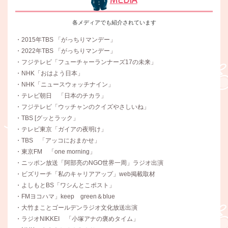
各メディアでも紹介されています
・2015年TBS 「がっちりマンデー」
・2022年TBS 「がっちりマンデー」
・フジテレビ「フューチャーランナーズ17の未来」
・NHK「おはよう日本」
・NHK「ニュースウォッチナイン」
・テレビ朝日 「日本のチカラ」
・フジテレビ「ウッチャンのクイズやさしいね」
・TBS [グッとラック」
・テレビ東京「ガイアの夜明け」
・TBS 「アッコにおまかせ」
・東京FM 「one morning」
・ニッポン放送「阿部亮のNGO世界一周」ラジオ出演
・ビズリーチ「私のキャリアアップ」web掲載取材
・よしもとBS「ワシんとこポスト」
・FMヨコハマ」keep green＆blue
・大竹まことゴールデンラジオ文化放送出演
・ラジオNIKKEI 「小塚アナの褒めタイム」