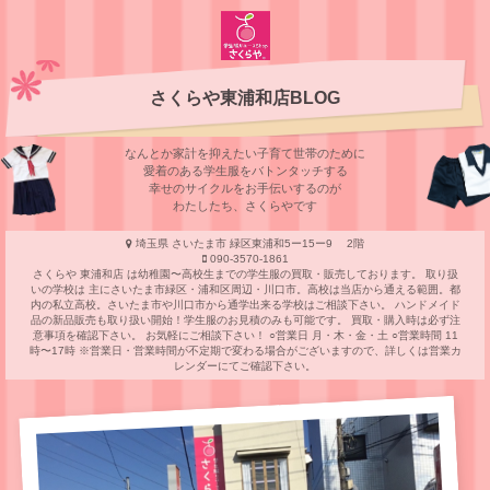
さくらや東浦和店BLOG
なんとか家計を抑えたい子育て世帯のために
愛着のある学⽣服をバトンタッチする
幸せのサイクルをお⼿伝いするのが
わたしたち、さくらやです
埼玉県 さいたま市 緑区東浦和5ー15ー9 2階
090-3570-1861
さくらや 東浦和店 は幼稚園〜高校生までの学生服の買取・販売しております。 取り扱
いの学校は 主にさいたま市緑区・浦和区周辺・川口市。高校は当店から通える範囲。都
内の私立高校。さいたま市や川口市から通学出来る学校はご相談下さい。 ハンドメイド
品の新品販売も取り扱い開始！学生服のお見積のみも可能です。 買取・購入時は必ず注
意事項を確認下さい。 お気軽にご相談下さい！ ○営業日 月・木・金・土 ○営業時間 11
時〜17時 ※営業日・営業時間が不定期で変わる場合がございますので、詳しくは営業カ
レンダーにてご確認下さい。