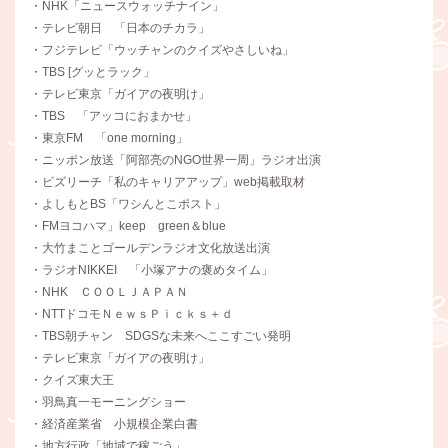
・NHK「ニュースウォッチナイン」
・テレビ朝日 「日本のチカラ」
・フジテレビ「ウッチャンのクイズやさしいね」
・TBS [グッとラック」
・テレビ東京「ガイアの夜明け」
・TBS 「アッコにおまかせ」
・東京FM 「one morning」
・ニッポン放送「阿部亮のNGO世界一周」ラジオ出演
・ビズリーチ「私のキャリアアップ」web掲載取材
・よしもとBS「ワシんとこポスト」
・FMヨコハマ」keep green＆blue
・大竹まことゴールデンラジオ文化放送出演
・ラジオNIKKEI 「小塚アナの褒めタイム」
・NHK ＣＯＯＬＪＡＰＡＮ
・NTTドコモＮｅｗｓＰｉｃｋｓ＋ｄ
・TBS朝チャン SDGSな未来へここすごい発明
・テレビ東京「ガイアの夜明け」
・クイズ東大王
・羽鳥真一モーニングショー
・経済産業省 小規模企業白書
・地方行政「地域で稼ごう」