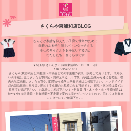
さくらや東浦和店BLOG
なんとか家計を抑えたい子育て世帯のために
愛着のある学⽣服をバトンタッチする
幸せのサイクルをお⼿伝いするのが
わたしたち、さくらやです
埼玉県 さいたま市 緑区東浦和5ー15ー9 2階
090-3570-1861
さくらや 東浦和店 は幼稚園〜高校生までの学生服の買取・販売しております。 取り扱
いの学校は 主にさいたま市緑区・浦和区周辺・川口市。高校は当店から通える範囲。都
内の私立高校。さいたま市や川口市から通学出来る学校はご相談下さい。 ハンドメイド
品の新品販売も取り扱い開始！学生服のお見積のみも可能です。 買取・購入時は必ず注
意事項を確認下さい。 お気軽にご相談下さい！ ○営業日 月・木・金・土 ○営業時間 11
時〜17時 ※営業日・営業時間が不定期で変わる場合がございますので、詳しくは営業カ
レンダーにてご確認下さい。