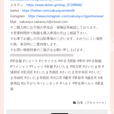
エキテン :
https://www.ekiten.jp/shop_97298840/
twitter :
https://twitter.com/sakurayamidori9/
Instagram :
https://www.instagram.com/sakuraya.higashiurawa/
Mail : sakuraya.saitama.h@icloud.com
※ご購入時にお子様の学生証・保険証等確認しております。
※営業時間外で制服を購入希望の方はご相談下さい。
※お車でお越しの方は駐車場がございます。わかりにくい場所
の為、来店時にご案内致します。
※お買い物袋持参のご協力をお願い申し上げます。
//////////////////////////////////////////////////////////////
#学生服 #リユース #リサイクル #中古 #買取 #寄付 #中古制服
#ワイシャツ #Yシャツ #冬服 #さいたま #埼玉県 #さいたま市 #
浦和区 #見沼区 #さいたま市南区 #さいたま市中央区 #さいた
ま市緑区 #さいたま市桜区 #川口市 #蕨市 #草加市 #越谷市 #未
使用品 #お下がり #バトンタッチ #ベルト #学生用ベルト #柔道
着
日常（プライベート）