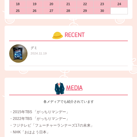
18
19
20
21
22
23
24
25
26
27
28
29
30
RECENT
グミ
2024.11.19
MEDIA
各メディアでも紹介されています
・2015年TBS 「がっちりマンデー」
・2022年TBS 「がっちりマンデー」
・フジテレビ「フューチャーランナーズ17の未来」
・NHK「おはよう日本」