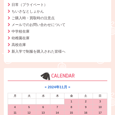
日常（プライベート）
ちいさなとしょかん
ご購入時・買取時の注意点
メールでのお問い合わせについて
中学校在庫
幼稚園在庫
高校在庫
新入学で制服を購入された皆様へ
CALENDAR
«
2024年11月
»
月
火
水
木
金
土
日
1
2
3
4
5
6
7
8
9
10
11
12
13
14
15
16
17