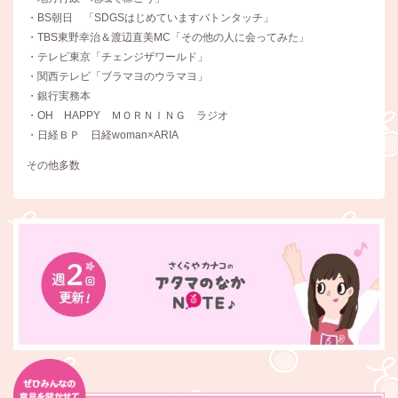
・BS朝日 「SDGSはじめていますバトンタッチ」
・TBS東野幸治＆渡辺直美MC「その他の人に会ってみた」
・テレビ東京「チェンジザワールド」
・関西テレビ「ブラマヨのウラマヨ」
・銀行実務本
・OH HAPPY ＭＯＲＮＩＮＧ ラジオ
・日経ＢＰ 日経woman×ARIA
その他多数