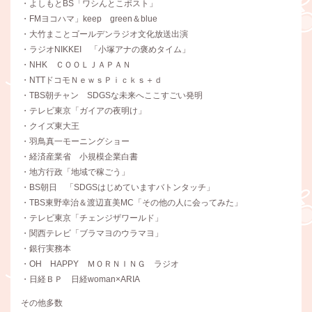
・よしもとBS「ワシんとこポスト」
・FMヨコハマ」keep green＆blue
・大竹まことゴールデンラジオ文化放送出演
・ラジオNIKKEI 「小塚アナの褒めタイム」
・NHK ＣＯＯＬＪＡＰＡＮ
・NTTドコモＮｅｗｓＰｉｃｋｓ＋ｄ
・TBS朝チャン SDGSな未来へここすごい発明
・テレビ東京「ガイアの夜明け」
・クイズ東大王
・羽鳥真一モーニングショー
・経済産業省 小規模企業白書
・地方行政「地域で稼ごう」
・BS朝日 「SDGSはじめていますバトンタッチ」
・TBS東野幸治＆渡辺直美MC「その他の人に会ってみた」
・テレビ東京「チェンジザワールド」
・関西テレビ「ブラマヨのウラマヨ」
・銀行実務本
・OH HAPPY ＭＯＲＮＩＮＧ ラジオ
・日経ＢＰ 日経woman×ARIA
その他多数