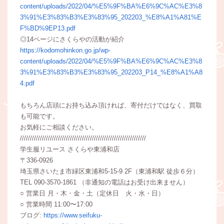
content/uploads/2022/04/%E5%9F%BA%E6%9C%AC%E3%8
3%91%E3%83%B3%E3%83%95_202203_%E8%A1%A81%E
F%BD%9EP13.pdf
◎14ページにさくらやの活動が紹介
https://kodomohinkon.go.jp/wp-
content/uploads/2022/04/%E5%9F%BA%E6%9C%AC%E3%8
3%91%E3%83%B3%E3%83%95_202203_P14_%E8%A1%A8
4.pdf
もちろん店頭にお持ち込み頂ければ、寄付だけではなく、買取
も可能です。
お気軽にご相談ください。
///////////////////////////////////////////////////////////////
学生服リユース さくらや東浦和店
〒336-0926
埼玉県さいたま市緑区東浦和5-15-9 2F（東浦和駅 徒歩６分）
TEL 090-3570-1861 （非通知の電話はお受け出来ません）
○ 営業日 月・木・金・土（定休日 火・水・日）
○ 営業時間 11:00〜17:00
ブログ:
https://www.seifuku-