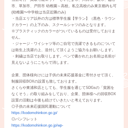
市、草加市、戸田市 幼稚園～高校。私立高校のみ東京都内も可
(幼稚園〜中学校は当店近隣のみ)
・当店エリア以外の方は標準学生服【学ラン】（黒色・ラウン
ドカラー）の上下のみ、スクールシャツのみとなります。
※プラスティックのカラーがついているものは受付しておりま
せん。
・ジャージ・ワイシャツ等のご自宅で洗濯できるものについて
は衛生上洗濯の上、送付して頂くようご協力をお願いします。
・刺繍は当店でお取りします。ペンで書かれたお名前は名前が
見えないようにこちらで消します。
企業、団体様向けには子供の未来応援基金に寄付させて頂く、
制服回収BOXの設置も致しております。
さくらや東浦和店としても、学生服を通じてSDGsの「貧困を
なくそう」の取り組みをしており、企業、団体様への回収BOX
設置の活動は今後も続けていきたいと考えております。
◎子供の未来応援国民運動について
https://kodomohinkon.go.jp/
◎パンフレット
https://kodomohinkon.go.jp/wp-