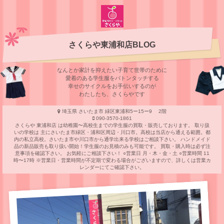
さくらや東浦和店BLOG
なんとか家計を抑えたい子育て世帯のために
愛着のある学⽣服をバトンタッチする
幸せのサイクルをお⼿伝いするのが
わたしたち、さくらやです
埼玉県 さいたま市 緑区東浦和5ー15ー9 2階
090-3570-1861
さくらや 東浦和店 は幼稚園〜高校生までの学生服の買取・販売しております。 取り扱
いの学校は 主にさいたま市緑区・浦和区周辺・川口市。高校は当店から通える範囲。都
内の私立高校。さいたま市や川口市から通学出来る学校はご相談下さい。 ハンドメイド
品の新品販売も取り扱い開始！学生服のお見積のみも可能です。 買取・購入時は必ず注
意事項を確認下さい。 お気軽にご相談下さい！ ○営業日 月・木・金・土 ○営業時間 11
時〜17時 ※営業日・営業時間が不定期で変わる場合がございますので、詳しくは営業カ
レンダーにてご確認下さい。