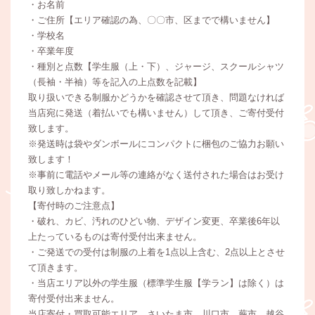
・お名前
・ご住所【エリア確認の為、〇〇市、区までで構いません】
・学校名
・卒業年度
・種別と点数【学生服（上・下）、ジャージ、スクールシャツ
（長袖・半袖）等を記入の上点数を記載】
取り扱いできる制服かどうかを確認させて頂き、問題なければ
当店宛に発送（着払いでも構いません）して頂き、ご寄付受付
致します。
※発送時は袋やダンボールにコンパクトに梱包のご協力お願い
致します！
※事前に電話やメール等の連絡がなく送付された場合はお受け
取り致しかねます。
【寄付時のご注意点】
・破れ、カビ、汚れのひどい物、デザイン変更、卒業後6年以
上たっているものは寄付受付出来ません。
・ご発送での受付は制服の上着を1点以上含む、2点以上とさせ
て頂きます。
・当店エリア以外の学生服（標準学生服【学ラン】は除く）は
寄付受付出来ません。
当店寄付・買取可能エリア さいたま市、川口市、蕨市、越谷