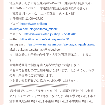
埼玉県さいたま市緑区東浦和5-15-9 2F（東浦和駅 徒歩６分）
TEL 090-3570-1861 （非通知の電話はお受け出来ません）
○ 営業日 月・木・金・土（定休日 火・水・日）
○ 営業時間 11:00〜17:00
ブログ:
https://www.seifuku-
sakuraya.com/blog/saitama_midori/
エキテン :
https://www.ekiten.jp/shop_97298840/
twitter :
https://twitter.com/sakurayamidori9/
Instagram :
https://www.instagram.com/sakuraya.higashiurawa/
Mail : sakuraya.saitama.h@icloud.com
※ご購入時にお子様の学生証・入学許可証等確認しておりま
す。
※営業時間外で制服を購入希望の方はご相談下さい。
※お車でお越しの方は駐車場がございます。わかりにくい場所
の為、来店時にご案内致します。
※お買い物袋持参のご協力をお願い申し上げます。
//////////////////////////////////////////////////////////////
#学生服 #リユース #リサイクル #中古 #買取 #寄付 #中古制服
#ワイシャツ #Yシャツ #冬服 #さいたま #埼玉県 #さいたま市 #
浦和区 #見沼区 #さいたま市南区 #さいたま市中央区 #さいた