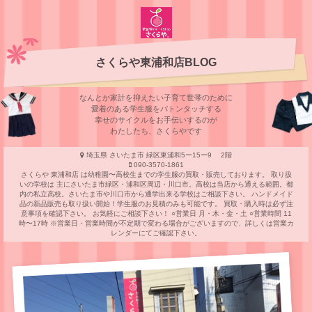
さくらや東浦和店BLOG
なんとか家計を抑えたい子育て世帯のために
愛着のある学⽣服をバトンタッチする
幸せのサイクルをお⼿伝いするのが
わたしたち、さくらやです
埼玉県 さいたま市 緑区東浦和5ー15ー9 2階
090-3570-1861
さくらや 東浦和店 は幼稚園〜高校生までの学生服の買取・販売しております。 取り扱
いの学校は 主にさいたま市緑区・浦和区周辺・川口市。高校は当店から通える範囲。都
内の私立高校。さいたま市や川口市から通学出来る学校はご相談下さい。 ハンドメイド
品の新品販売も取り扱い開始！学生服のお見積のみも可能です。 買取・購入時は必ず注
意事項を確認下さい。 お気軽にご相談下さい！ ○営業日 月・木・金・土 ○営業時間 11
時〜17時 ※営業日・営業時間が不定期で変わる場合がございますので、詳しくは営業カ
レンダーにてご確認下さい。