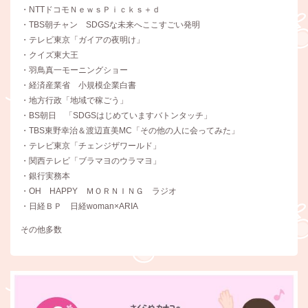
・NTTドコモＮｅｗｓＰｉｃｋｓ＋ｄ
・TBS朝チャン SDGSな未来へここすごい発明
・テレビ東京「ガイアの夜明け」
・クイズ東大王
・羽鳥真一モーニングショー
・経済産業省 小規模企業白書
・地方行政「地域で稼ごう」
・BS朝日 「SDGSはじめていますバトンタッチ」
・TBS東野幸治＆渡辺直美MC「その他の人に会ってみた」
・テレビ東京「チェンジザワールド」
・関西テレビ「ブラマヨのウラマヨ」
・銀行実務本
・OH HAPPY ＭＯＲＮＩＮＧ ラジオ
・日経ＢＰ 日経woman×ARIA
その他多数