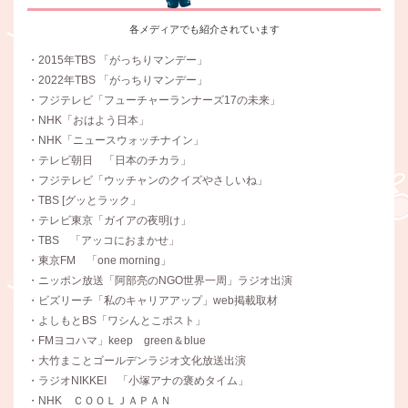
各メディアでも紹介されています
・2015年TBS 「がっちりマンデー」
・2022年TBS 「がっちりマンデー」
・フジテレビ「フューチャーランナーズ17の未来」
・NHK「おはよう日本」
・NHK「ニュースウォッチナイン」
・テレビ朝日 「日本のチカラ」
・フジテレビ「ウッチャンのクイズやさしいね」
・TBS [グッとラック」
・テレビ東京「ガイアの夜明け」
・TBS 「アッコにおまかせ」
・東京FM 「one morning」
・ニッポン放送「阿部亮のNGO世界一周」ラジオ出演
・ビズリーチ「私のキャリアアップ」web掲載取材
・よしもとBS「ワシんとこポスト」
・FMヨコハマ」keep green＆blue
・大竹まことゴールデンラジオ文化放送出演
・ラジオNIKKEI 「小塚アナの褒めタイム」
・NHK ＣＯＯＬＪＡＰＡＮ