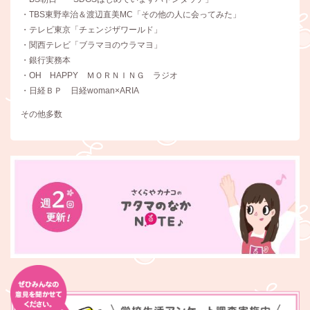
・TBS東野幸治＆渡辺直美MC「その他の人に会ってみた」
・テレビ東京「チェンジザワールド」
・関西テレビ「ブラマヨのウラマヨ」
・銀行実務本
・OH HAPPY ＭＯＲＮＩＮＧ ラジオ
・日経ＢＰ 日経woman×ARIA
その他多数