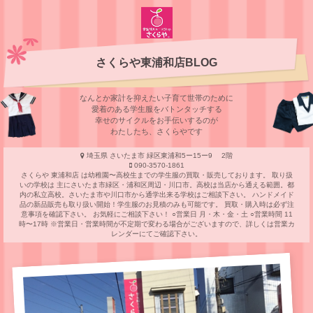
さくらや東浦和店BLOG
なんとか家計を抑えたい子育て世帯のために
愛着のある学⽣服をバトンタッチする
幸せのサイクルをお⼿伝いするのが
わたしたち、さくらやです
埼玉県 さいたま市 緑区東浦和5ー15ー9 2階
090-3570-1861
さくらや 東浦和店 は幼稚園〜高校生までの学生服の買取・販売しております。 取り扱
いの学校は 主にさいたま市緑区・浦和区周辺・川口市。高校は当店から通える範囲。都
内の私立高校。さいたま市や川口市から通学出来る学校はご相談下さい。 ハンドメイド
品の新品販売も取り扱い開始！学生服のお見積のみも可能です。 買取・購入時は必ず注
意事項を確認下さい。 お気軽にご相談下さい！ ○営業日 月・木・金・土 ○営業時間 11
時〜17時 ※営業日・営業時間が不定期で変わる場合がございますので、詳しくは営業カ
レンダーにてご確認下さい。