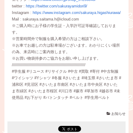
twitter :
https://twitter.com/sakurayamidori9/
Instagram :
https://www.instagram.com/sakuraya.higashiurawa/
Mail : sakuraya.saitama.h@icloud.com
※ご購入時にお子様の学生証・入学許可証等確認しておりま
す。
※営業時間外で制服を購入希望の方はご相談下さい。
※お車でお越しの方は駐車場がございます。わかりにくい場所
の為、来店時にご案内致します。
※お買い物袋持参のご協力をお願い申し上げます。
//////////////////////////////////////////////////////////////
#学生服 #リユース #リサイクル #中古 #買取 #寄付 #中古制服
#ワイシャツ #Yシャツ #冬服 #さいたま #埼玉県 #さいたま市 #
浦和区 #見沼区 #さいたま市南区 #さいたま市中央区 #さいた
ま市緑区 #さいたま市桜区 #川口市 #蕨市 #草加市 #越谷市 #未
使用品 #お下がり #バトンタッチ #ベルト #学生用ベルト
お知らせ