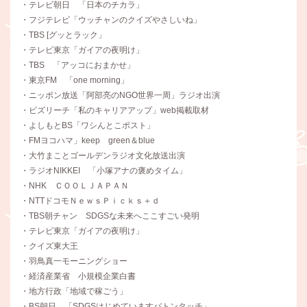
・テレビ朝日 「日本のチカラ」
・フジテレビ「ウッチャンのクイズやさしいね」
・TBS [グッとラック」
・テレビ東京「ガイアの夜明け」
・TBS 「アッコにおまかせ」
・東京FM 「one morning」
・ニッポン放送「阿部亮のNGO世界一周」ラジオ出演
・ビズリーチ「私のキャリアアップ」web掲載取材
・よしもとBS「ワシんとこポスト」
・FMヨコハマ」keep green＆blue
・大竹まことゴールデンラジオ文化放送出演
・ラジオNIKKEI 「小塚アナの褒めタイム」
・NHK ＣＯＯＬＪＡＰＡＮ
・NTTドコモＮｅｗｓＰｉｃｋｓ＋ｄ
・TBS朝チャン SDGSな未来へここすごい発明
・テレビ東京「ガイアの夜明け」
・クイズ東大王
・羽鳥真一モーニングショー
・経済産業省 小規模企業白書
・地方行政「地域で稼ごう」
・BS朝日 「SDGSはじめていますバトンタッチ」