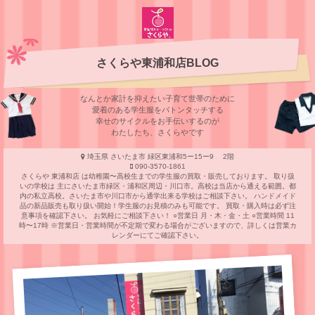
さくらや東浦和店BLOG
なんとか家計を抑えたい子育て世帯のために
愛着のある学⽣服をバトンタッチする
幸せのサイクルをお⼿伝いするのが
わたしたち、さくらやです
埼玉県 さいたま市 緑区東浦和5ー15ー9 2階
090-3570-1861
さくらや 東浦和店 は幼稚園〜高校生までの学生服の買取・販売しております。 取り扱
いの学校は 主にさいたま市緑区・浦和区周辺・川口市。高校は当店から通える範囲。都
内の私立高校。さいたま市や川口市から通学出来る学校はご相談下さい。 ハンドメイド
品の新品販売も取り扱い開始！学生服のお見積のみも可能です。 買取・購入時は必ず注
意事項を確認下さい。 お気軽にご相談下さい！ ○営業日 月・木・金・土 ○営業時間 11
時〜17時 ※営業日・営業時間が不定期で変わる場合がございますので、詳しくは営業カ
レンダーにてご確認下さい。