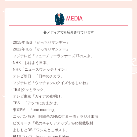
MEDIA
各メディアでも紹介されています
・2015年TBS 「がっちりマンデー」
・2022年TBS 「がっちりマンデー」
・フジテレビ「フューチャーランナーズ17の未来」
・NHK「おはよう日本」
・NHK「ニュースウォッチナイン」
・テレビ朝日 「日本のチカラ」
・フジテレビ「ウッチャンのクイズやさしいね」
・TBS [グッとラック」
・テレビ東京「ガイアの夜明け」
・TBS 「アッコにおまかせ」
・東京FM 「one morning」
・ニッポン放送「阿部亮のNGO世界一周」ラジオ出演
・ビズリーチ「私のキャリアアップ」web掲載取材
・よしもとBS「ワシんとこポスト」
・FMヨコハマ」keep green＆blue