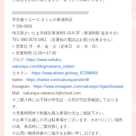
///////////////////////////////////////////////////////////////
学生服リユース さくらや東浦和店
〒336-0926
埼玉県さいたま市緑区東浦和5-15-9 2F（東浦和駅 徒歩６分）
TEL 090-3570-1861 （非通知の電話はお受け出来ません）
○ 営業日 月・木・金・土（定休日 火・水・日）
○ 営業時間 11:00〜17:00
ブログ:
https://www.seifuku-
sakuraya.com/blog/saitama_midori/
エキテン :
https://www.ekiten.jp/shop_97298840/
twitter :
https://twitter.com/sakurayamidori9/
Instagram :
https://www.instagram.com/sakuraya.higashiurawa/
Mail : sakuraya.saitama.h@icloud.com
※ご購入時にお子様の学生証・入学許可証等確認しておりま
す。
※営業時間外で制服を購入希望の方はご相談下さい。
※お車でお越しの方は駐車場がございます。わかりにくい場所
の為、来店時にご案内致します。
※お買い物袋持参のご協力をお願い申し上げます。