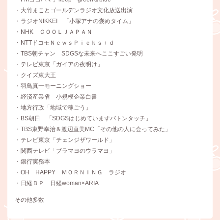
・大竹まことゴールデンラジオ文化放送出演
・ラジオNIKKEI 「小塚アナの褒めタイム」
・NHK ＣＯＯＬＪＡＰＡＮ
・NTTドコモＮｅｗｓＰｉｃｋｓ＋ｄ
・TBS朝チャン SDGSな未来へここすごい発明
・テレビ東京「ガイアの夜明け」
・クイズ東大王
・羽鳥真一モーニングショー
・経済産業省 小規模企業白書
・地方行政「地域で稼ごう」
・BS朝日 「SDGSはじめていますバトンタッチ」
・TBS東野幸治＆渡辺直美MC「その他の人に会ってみた」
・テレビ東京「チェンジザワールド」
・関西テレビ「ブラマヨのウラマヨ」
・銀行実務本
・OH HAPPY ＭＯＲＮＩＮＧ ラジオ
・日経ＢＰ 日経woman×ARIA
その他多数