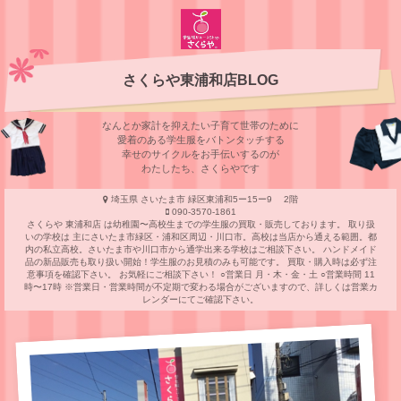
さくらや東浦和店BLOG
なんとか家計を抑えたい子育て世帯のために
愛着のある学⽣服をバトンタッチする
幸せのサイクルをお⼿伝いするのが
わたしたち、さくらやです
埼玉県 さいたま市 緑区東浦和5ー15ー9 2階
090-3570-1861
さくらや 東浦和店 は幼稚園〜高校生までの学生服の買取・販売しております。 取り扱
いの学校は 主にさいたま市緑区・浦和区周辺・川口市。高校は当店から通える範囲。都
内の私立高校。さいたま市や川口市から通学出来る学校はご相談下さい。 ハンドメイド
品の新品販売も取り扱い開始！学生服のお見積のみも可能です。 買取・購入時は必ず注
意事項を確認下さい。 お気軽にご相談下さい！ ○営業日 月・木・金・土 ○営業時間 11
時〜17時 ※営業日・営業時間が不定期で変わる場合がございますので、詳しくは営業カ
レンダーにてご確認下さい。