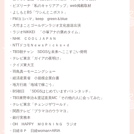
・ビズリーチ「私のキャリアアップ」web掲載取材
・よしもとBS「ワシんとこポスト」
・FMヨコハマ」keep green＆blue
・大竹まことゴールデンラジオ文化放送出演
・ラジオNIKKEI 「小塚アナの褒めタイム」
・NHK ＣＯＯＬＪＡＰＡＮ
・NTTドコモＮｅｗｓＰｉｃｋｓ＋ｄ
・TBS朝チャン SDGSな未来へここすごい発明
・テレビ東京「ガイアの夜明け」
・クイズ東大王
・羽鳥真一モーニングショー
・経済産業省 小規模企業白書
・地方行政「地域で稼ごう」
・BS朝日 「SDGSはじめていますバトンタッチ」
・TBS東野幸治＆渡辺直美MC「その他の人に会ってみた」
・テレビ東京「チェンジザワールド」
・関西テレビ「ブラマヨのウラマヨ」
・銀行実務本
・OH HAPPY ＭＯＲＮＩＮＧ ラジオ
・日経ＢＰ 日経woman×ARIA