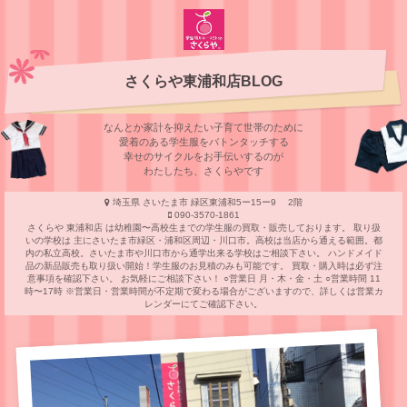
さくらや東浦和店BLOG
なんとか家計を抑えたい子育て世帯のために
愛着のある学⽣服をバトンタッチする
幸せのサイクルをお⼿伝いするのが
わたしたち、さくらやです
埼玉県 さいたま市 緑区東浦和5ー15ー9 2階
090-3570-1861
さくらや 東浦和店 は幼稚園〜高校生までの学生服の買取・販売しております。 取り扱
いの学校は 主にさいたま市緑区・浦和区周辺・川口市。高校は当店から通える範囲。都
内の私立高校。さいたま市や川口市から通学出来る学校はご相談下さい。 ハンドメイド
品の新品販売も取り扱い開始！学生服のお見積のみも可能です。 買取・購入時は必ず注
意事項を確認下さい。 お気軽にご相談下さい！ ○営業日 月・木・金・土 ○営業時間 11
時〜17時 ※営業日・営業時間が不定期で変わる場合がございますので、詳しくは営業カ
レンダーにてご確認下さい。