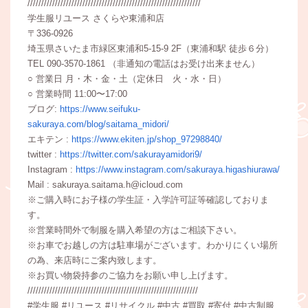
///////////////////////////////////////////////////////////////
学生服リユース さくらや東浦和店
〒336-0926
埼玉県さいたま市緑区東浦和5-15-9 2F（東浦和駅 徒歩６分）
TEL 090-3570-1861 （非通知の電話はお受け出来ません）
○ 営業日 月・木・金・土（定休日 火・水・日）
○ 営業時間 11:00〜17:00
ブログ:
https://www.seifuku-
sakuraya.com/blog/saitama_midori/
エキテン :
https://www.ekiten.jp/shop_97298840/
twitter :
https://twitter.com/sakurayamidori9/
Instagram :
https://www.instagram.com/sakuraya.higashiurawa/
Mail : sakuraya.saitama.h@icloud.com
※ご購入時にお子様の学生証・入学許可証等確認しておりま
す。
※営業時間外で制服を購入希望の方はご相談下さい。
※お車でお越しの方は駐車場がございます。わかりにくい場所
の為、来店時にご案内致します。
※お買い物袋持参のご協力をお願い申し上げます。
//////////////////////////////////////////////////////////////
#学生服 #リユース #リサイクル #中古 #買取 #寄付 #中古制服