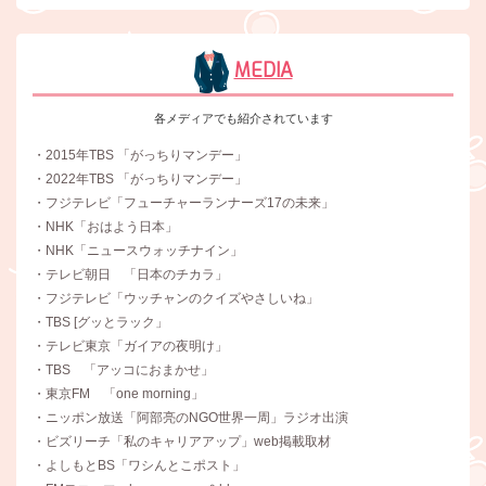
MEDIA
各メディアでも紹介されています
・2015年TBS 「がっちりマンデー」
・2022年TBS 「がっちりマンデー」
・フジテレビ「フューチャーランナーズ17の未来」
・NHK「おはよう日本」
・NHK「ニュースウォッチナイン」
・テレビ朝日 「日本のチカラ」
・フジテレビ「ウッチャンのクイズやさしいね」
・TBS [グッとラック」
・テレビ東京「ガイアの夜明け」
・TBS 「アッコにおまかせ」
・東京FM 「one morning」
・ニッポン放送「阿部亮のNGO世界一周」ラジオ出演
・ビズリーチ「私のキャリアアップ」web掲載取材
・よしもとBS「ワシんとこポスト」