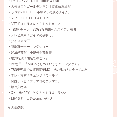
・FMヨコハマ」keep green＆blue
・大竹まことゴールデンラジオ文化放送出演
・ラジオNIKKEI 「小塚アナの褒めタイム」
・NHK ＣＯＯＬＪＡＰＡＮ
・NTTドコモＮｅｗｓＰｉｃｋｓ＋ｄ
・TBS朝チャン SDGSな未来へここすごい発明
・テレビ東京「ガイアの夜明け」
・クイズ東大王
・羽鳥真一モーニングショー
・経済産業省 小規模企業白書
・地方行政「地域で稼ごう」
・BS朝日 「SDGSはじめていますバトンタッチ」
・TBS東野幸治＆渡辺直美MC「その他の人に会ってみた」
・テレビ東京「チェンジザワールド」
・関西テレビ「ブラマヨのウラマヨ」
・銀行実務本
・OH HAPPY ＭＯＲＮＩＮＧ ラジオ
・日経ＢＰ 日経woman×ARIA
その他多数