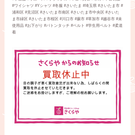
#ワイシャツ #Yシャツ #冬服 #さいたま #埼玉県 #さいたま市 #
浦和区 #見沼区 #さいたま市南区 #さいたま市中央区 #さいた
ま市緑区 #さいたま市桜区 #川口市 #蕨市 #草加市 #越谷市 #未
使用品 #お下がり #バトンタッチ #ベルト #学生用ベルト #柔道
着