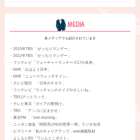
MEDIA
各メディアでも紹介されています
・2015年TBS 「がっちりマンデー」
・2022年TBS 「がっちりマンデー」
・フジテレビ「フューチャーランナーズ17の未来」
・NHK「おはよう日本」
・NHK「ニュースウォッチナイン」
・テレビ朝日 「日本のチカラ」
・フジテレビ「ウッチャンのクイズやさしいね」
・TBS [グッとラック」
・テレビ東京「ガイアの夜明け」
・TBS 「アッコにおまかせ」
・東京FM 「one morning」
・ニッポン放送「阿部亮のNGO世界一周」ラジオ出演
・ビズリーチ「私のキャリアアップ」web掲載取材
・よしもとBS「ワシんとこポスト」