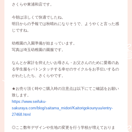
さくらや東浦和店です。
今朝は涼しくて快適でしたね。
明日からの予報では秋晴れになりそうで、ようやくと言った感
じですね。
幼稚園の入園準備が始まっています。
写真は埼玉幼稚園の園服です。
なんとか家計を抑えたいお⺟さん・お父さんのために愛着のあ
る学⽣服をバトンタッチする幸せのサイクルをお⼿伝いするの
がわたしたち、さくらやです。
★お売り頂く時やご購入時の注意点は以下にてご確認をお願い
致します。
https://www.seifuku-
sakuraya.com/blog/saitama_midori/Kaitorigokounyuu/entry-
27468.html
◎ここ数年デザインや生地の変更を行う学校が増えておりま