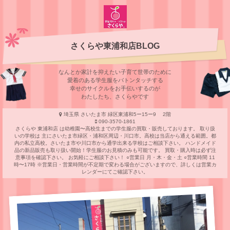
さくらや東浦和店BLOG
なんとか家計を抑えたい子育て世帯のために
愛着のある学⽣服をバトンタッチする
幸せのサイクルをお⼿伝いするのが
わたしたち、さくらやです
埼玉県 さいたま市 緑区東浦和5ー15ー9 2階
090-3570-1861
さくらや 東浦和店 は幼稚園〜高校生までの学生服の買取・販売しております。 取り扱
いの学校は 主にさいたま市緑区・浦和区周辺・川口市。高校は当店から通える範囲。都
内の私立高校。さいたま市や川口市から通学出来る学校はご相談下さい。 ハンドメイド
品の新品販売も取り扱い開始！学生服のお見積のみも可能です。 買取・購入時は必ず注
意事項を確認下さい。 お気軽にご相談下さい！ ○営業日 月・木・金・土 ○営業時間 11
時〜17時 ※営業日・営業時間が不定期で変わる場合がございますので、詳しくは営業カ
レンダーにてご確認下さい。