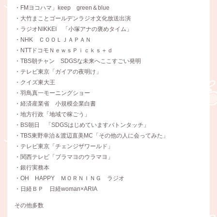
・FMヨコハマ」keep green＆blue
・大竹まことゴールデンラジオ文化放送出演
・ラジオNIKKEI 「小塚アナの褒めタイム」
・NHK ＣＯＯＬＪＡＰＡＮ
・NTTドコモＮｅｗｓＰｉｃｋｓ＋ｄ
・TBS朝チャン SDGSな未来へここすごい発明
・テレビ東京「ガイアの夜明け」
・クイズ東大王
・羽鳥真一モーニングショー
・経済産業省 小規模企業白書
・地方行政「地域で稼ごう」
・BS朝日 「SDGSはじめていますバトンタッチ」
・TBS東野幸治＆渡辺直美MC「その他の人に会ってみた」
・テレビ東京「チェンジザワールド」
・関西テレビ「ブラマヨのウラマヨ」
・銀行実務本
・OH HAPPY ＭＯＲＮＩＮＧ ラジオ
・日経ＢＰ 日経woman×ARIA
その他多数