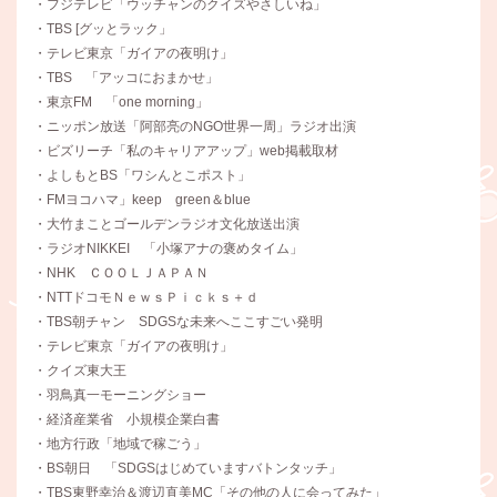
・フジテレビ「ウッチャンのクイズやさしいね」
・TBS [グッとラック」
・テレビ東京「ガイアの夜明け」
・TBS 「アッコにおまかせ」
・東京FM 「one morning」
・ニッポン放送「阿部亮のNGO世界一周」ラジオ出演
・ビズリーチ「私のキャリアアップ」web掲載取材
・よしもとBS「ワシんとこポスト」
・FMヨコハマ」keep green＆blue
・大竹まことゴールデンラジオ文化放送出演
・ラジオNIKKEI 「小塚アナの褒めタイム」
・NHK ＣＯＯＬＪＡＰＡＮ
・NTTドコモＮｅｗｓＰｉｃｋｓ＋ｄ
・TBS朝チャン SDGSな未来へここすごい発明
・テレビ東京「ガイアの夜明け」
・クイズ東大王
・羽鳥真一モーニングショー
・経済産業省 小規模企業白書
・地方行政「地域で稼ごう」
・BS朝日 「SDGSはじめていますバトンタッチ」
・TBS東野幸治＆渡辺直美MC「その他の人に会ってみた」