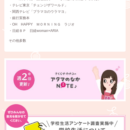
・テレビ東京「チェンジザワールド」
・関西テレビ「ブラマヨのウラマヨ」
・銀行実務本
・OH HAPPY ＭＯＲＮＩＮＧ ラジオ
・日経ＢＰ 日経woman×ARIA
その他多数