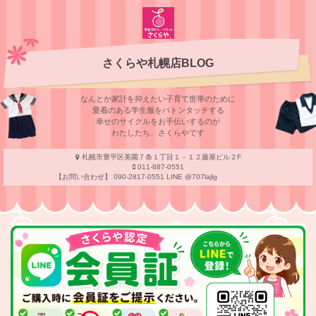
さくらや札幌店BLOG
なんとか家計を抑えたい子育て世帯のために
愛着のある学⽣服をバトンタッチする
幸せのサイクルをお⼿伝いするのが
わたしたち、さくらやです
札幌市豊平区美園７条１丁目１－１２藤屋ビル２F
011-887-0551
【お問い合わせ】 090-2817-0551 LINE @707lajlg