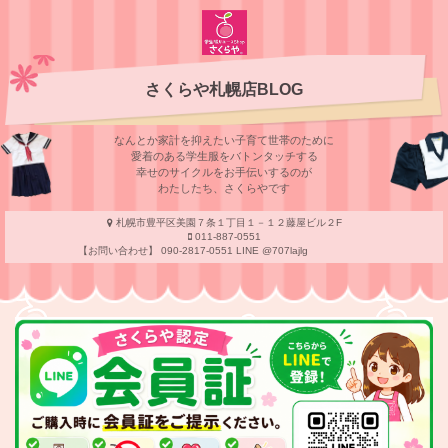
さくらや札幌店BLOG
なんとか家計を抑えたい子育て世帯のために
愛着のある学⽣服をバトンタッチする
幸せのサイクルをお⼿伝いするのが
わたしたち、さくらやです
札幌市豊平区美園７条１丁目１－１２藤屋ビル２F
011-887-0551
【お問い合わせ】 090-2817-0551 LINE @707lajlg