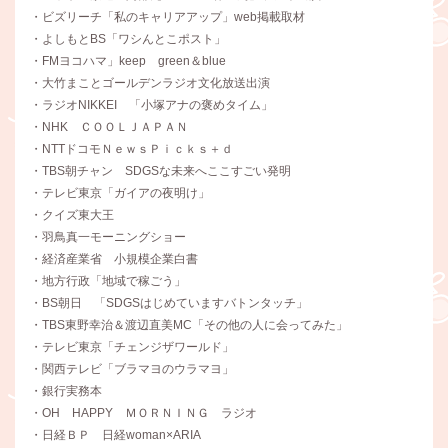
・ビズリーチ「私のキャリアアップ」web掲載取材
・よしもとBS「ワシんとこポスト」
・FMヨコハマ」keep green＆blue
・大竹まことゴールデンラジオ文化放送出演
・ラジオNIKKEI 「小塚アナの褒めタイム」
・NHK ＣＯＯＬＪＡＰＡＮ
・NTTドコモＮｅｗｓＰｉｃｋｓ＋ｄ
・TBS朝チャン SDGSな未来へここすごい発明
・テレビ東京「ガイアの夜明け」
・クイズ東大王
・羽鳥真一モーニングショー
・経済産業省 小規模企業白書
・地方行政「地域で稼ごう」
・BS朝日 「SDGSはじめていますバトンタッチ」
・TBS東野幸治＆渡辺直美MC「その他の人に会ってみた」
・テレビ東京「チェンジザワールド」
・関西テレビ「ブラマヨのウラマヨ」
・銀行実務本
・OH HAPPY ＭＯＲＮＩＮＧ ラジオ
・日経ＢＰ 日経woman×ARIA