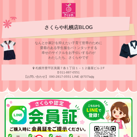
さくらや札幌店BLOG
なんとか家計を抑えたい子育て世帯のために
愛着のある学⽣服をバトンタッチする
幸せのサイクルをお⼿伝いするのが
わたしたち、さくらやです
札幌市豊平区美園７条１丁目１－１２藤屋ビル２F
011-887-0551
【お問い合わせ】 090-2817-0551 LINE @707lajlg