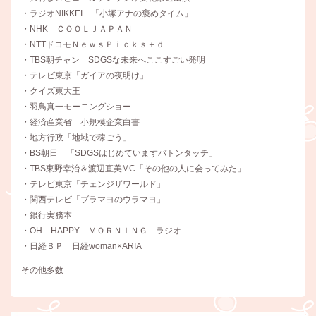
・ラジオNIKKEI 「小塚アナの褒めタイム」
・NHK ＣＯＯＬＪＡＰＡＮ
・NTTドコモＮｅｗｓＰｉｃｋｓ＋ｄ
・TBS朝チャン SDGSな未来へここすごい発明
・テレビ東京「ガイアの夜明け」
・クイズ東大王
・羽鳥真一モーニングショー
・経済産業省 小規模企業白書
・地方行政「地域で稼ごう」
・BS朝日 「SDGSはじめていますバトンタッチ」
・TBS東野幸治＆渡辺直美MC「その他の人に会ってみた」
・テレビ東京「チェンジザワールド」
・関西テレビ「ブラマヨのウラマヨ」
・銀行実務本
・OH HAPPY ＭＯＲＮＩＮＧ ラジオ
・日経ＢＰ 日経woman×ARIA
その他多数