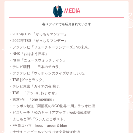
MEDIA
各メディアでも紹介されています
・2015年TBS 「がっちりマンデー」
・2022年TBS 「がっちりマンデー」
・フジテレビ「フューチャーランナーズ17の未来」
・NHK「おはよう日本」
・NHK「ニュースウォッチナイン」
・テレビ朝日 「日本のチカラ」
・フジテレビ「ウッチャンのクイズやさしいね」
・TBS [グッとラック」
・テレビ東京「ガイアの夜明け」
・TBS 「アッコにおまかせ」
・東京FM 「one morning」
・ニッポン放送「阿部亮のNGO世界一周」ラジオ出演
・ビズリーチ「私のキャリアアップ」web掲載取材
・よしもとBS「ワシんとこポスト」
・FMヨコハマ」keep green＆blue
・大竹まことゴールデンラジオ文化放送出演