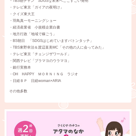
・TBS朝チャン SDGSな未来へここすごい発明
・テレビ東京「ガイアの夜明け」
・クイズ東大王
・羽鳥真一モーニングショー
・経済産業省 小規模企業白書
・地方行政「地域で稼ごう」
・BS朝日 「SDGSはじめていますバトンタッチ」
・TBS東野幸治＆渡辺直美MC「その他の人に会ってみた」
・テレビ東京「チェンジザワールド」
・関西テレビ「ブラマヨのウラマヨ」
・銀行実務本
・OH HAPPY ＭＯＲＮＩＮＧ ラジオ
・日経ＢＰ 日経woman×ARIA
その他多数