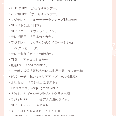
・2015年TBS 「がっちりマンデー」
・2022年TBS 「がっちりマンデー」
・フジテレビ「フューチャーランナーズ17の未来」
・NHK「おはよう日本」
・NHK「ニュースウォッチナイン」
・テレビ朝日 「日本のチカラ」
・フジテレビ「ウッチャンのクイズやさしいね」
・TBS [グッとラック」
・テレビ東京「ガイアの夜明け」
・TBS 「アッコにおまかせ」
・東京FM 「one morning」
・ニッポン放送「阿部亮のNGO世界一周」ラジオ出演
・ビズリーチ「私のキャリアアップ」web掲載取材
・よしもとBS「ワシんとこポスト」
・FMヨコハマ」keep green＆blue
・大竹まことゴールデンラジオ文化放送出演
・ラジオNIKKEI 「小塚アナの褒めタイム」
・NHK ＣＯＯＬＪＡＰＡＮ
・NTTドコモＮｅｗｓＰｉｃｋｓ＋ｄ