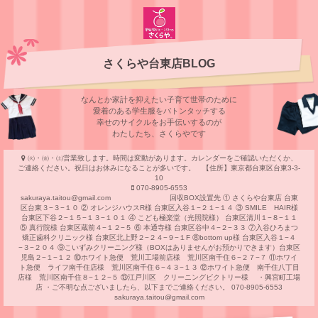
さくらや台東店BLOG
なんとか家計を抑えたい子育て世帯のために
愛着のある学⽣服をバトンタッチする
幸せのサイクルをお⼿伝いするのが
わたしたち、さくらやです
㈫・㈮・㈯営業致します。時間は変動があります。カレンダーをご確認いただくか、
ご連絡ください。祝日はお休みになることが多いです。 【住所】東京都台東区台東3-3-
10
070-8905-6553
sakuraya.taitou@gmail.com 回収BOX設置先 ① さくらや台東店 台東
区台東３−３−１０ ② オレンジハウスR様 台東区入谷１−２１−１４ ③ SMILE HAIR様
台東区下谷２−１５−１３−１０１ ④ こども極楽堂（光照院様） 台東区清川１−８−１１
⑤ 真行院様 台東区蔵前４−１２−５ ⑥ 本通寺様 台東区谷中４−２−３３ ⑦入谷ひろまつ
矯正歯科クリニック様 台東区北上野２−２４−９−１F ⑧bottom up様 台東区入谷１−４
−３−２０４ ⑨こいずみクリーニング様（BOXはありませんがお預かりできます）台東区
児島２−１−１２ ⑩ホワイト急便 荒川工場前店様 荒川区南千住６−２７−７ ⑪ホワイ
ト急便 ライフ南千住店様 荒川区南千住６−４３−１３ ⑫ホワイト急便 南千住八丁目
店様 荒川区南千住８−１２−５ ⑬江戸川区 クリーニングビクトリー様 ・興宮町工場
店 ・ご不明な点ございましたら、以下までご連絡ください。 070-8905-6553
sakuraya.taitou@gmail.com