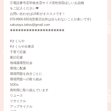
①電話番号②学校名③サイズ④性別⑤ほしいお品物
をご記入ください🧡
お問い合わせはLINEがオススメです！
070-8905-6553(営業日以外は出られないことが多いです)
sakuraya.taitou@gmail.com
❀❀❀❀❀❀❀❀❀❀❀❀❀❀❀❀❀❀❀❀
#さくらや
#さくらや台東店
子育て応援
家計応援
地域循環型社会
環境に配慮
環境問題を自分ごとに
環境問題への取り組み
SDGs
再利用に取り組んでいます
リユース
リサイクル
アップサイクル