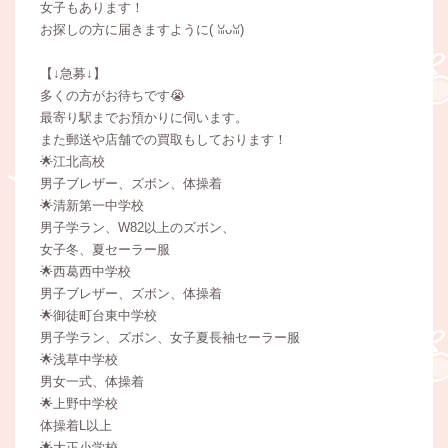
女子もあります！
お探しの方に届きますように(⁠ ⁠ꈍ⁠ᴗ⁠ꈍ⁠)
【↓急募↓】
多くの方がお待ちです😭
最寄り駅までお預かりに伺います。
また郵送や店舗での買取もしております！
🌟江北高校
男子ブレザー、ズボン、体操着
🌟清新第一中学校
男子学ラン、W82以上のズボン、
女子冬、夏セーラー服
🌟西葛西中学校
男子ブレザー、ズボン、体操着
🌟御徒町台東中学校
男子学ラン、ズボン、女子夏長袖セーラー服
🌟浅草中学校
男女一式、体操着
🌟上野中学校
体操着L以上
🌟大正小学校