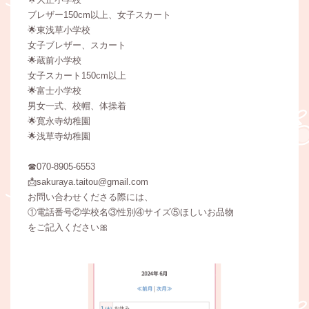
ブレザー150cm以上、女子スカート
🌟東浅草小学校
女子ブレザー、スカート
🌟蔵前小学校
女子スカート150cm以上
🌟富士小学校
男女一式、校帽、体操着
🌟寛永寺幼稚園
🌟浅草寺幼稚園
☎070-8905-6553
📩sakuraya.taitou@gmail.com
お問い合わせくださる際には、
①電話番号②学校名③性別④サイズ⑤ほしいお品物
をご記入ください🎀