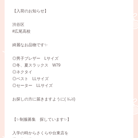
【入荷のお知らせ】
渋谷区
#広尾高校
綺麗なお品物です✨
◎男子ブレザー Lサイズ
◎冬、夏スラックス W79
◎ネクタイ
◎ベスト LLサイズ
◎セーター LLサイズ
お探しの方に届きますように(⁠ ⁠ꈍ⁠ᴗ⁠ꈍ⁠)
【✨制服募集 探しています✨】
入学の時からさくらや台東店を