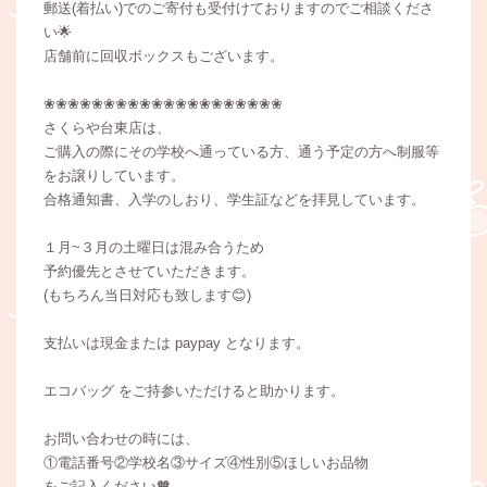
郵送(着払い)でのご寄付も受付けておりますのでご相談くださ
い🌟
店舗前に回収ボックスもございます。
❀❀❀❀❀❀❀❀❀❀❀❀❀❀❀❀❀❀❀❀
さくらや台東店は、
ご購入の際にその学校へ通っている方、通う予定の方へ制服等
をお譲りしています。
合格通知書、入学のしおり、学生証などを拝見しています。
１月~３月の土曜日は混み合うため
予約優先とさせていただきます。
(もちろん当日対応も致します😊)
支払いは現金または paypay となります。
エコバッグ をご持参いただけると助かります。
お問い合わせの時には、
①電話番号②学校名③サイズ④性別⑤ほしいお品物
をご記入ください🧡