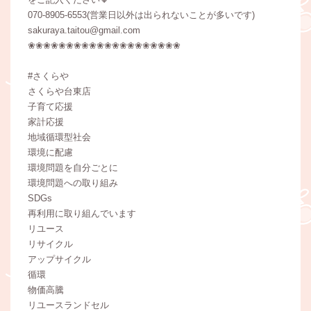
070-8905-6553(営業日以外は出られないことが多いです)
sakuraya.taitou@gmail.com
❀❀❀❀❀❀❀❀❀❀❀❀❀❀❀❀❀❀❀❀
#さくらや
さくらや台東店
子育て応援
家計応援
地域循環型社会
環境に配慮
環境問題を自分ごとに
環境問題への取り組み
SDGs
再利用に取り組んでいます
リユース
リサイクル
アップサイクル
循環
物価高騰
リユースランドセル