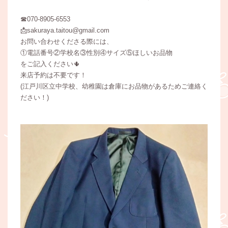
☎070-8905-6553
📩sakuraya.taitou@gmail.com
お問い合わせくださる際には、
①電話番号②学校名③性別④サイズ⑤ほしいお品物
をご記入ください🌵
来店予約は不要です！
(江戸川区立中学校、幼稚園は倉庫にお品物があるためご連絡く
ださい！)