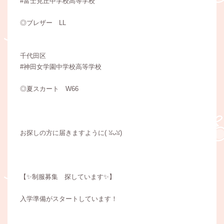
#富士見丘中学校高等学校
◎ブレザー LL
千代田区
#神田女学園中学校高等学校
◎夏スカート W66
お探しの方に届きますように(⁠ ⁠ꈍ⁠ᴗ⁠ꈍ⁠)
【✨制服募集 探しています✨】
入学準備がスタートしています！