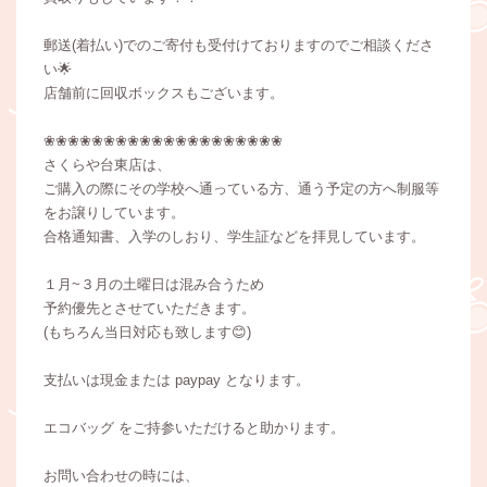
郵送(着払い)でのご寄付も受付けておりますのでご相談くださ
い🌟
店舗前に回収ボックスもございます。
❀❀❀❀❀❀❀❀❀❀❀❀❀❀❀❀❀❀❀❀
さくらや台東店は、
ご購入の際にその学校へ通っている方、通う予定の方へ制服等
をお譲りしています。
合格通知書、入学のしおり、学生証などを拝見しています。
１月~３月の土曜日は混み合うため
予約優先とさせていただきます。
(もちろん当日対応も致します😊)
支払いは現金または paypay となります。
エコバッグ をご持参いただけると助かります。
お問い合わせの時には、