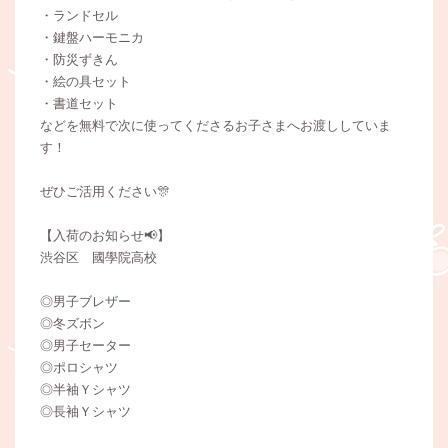
・ランドセル
・鍵盤ハーモニカ
・防災ずきん
・絵の具セット
・書道セット
などを無料で次に使ってくださるお子さまへお渡ししていま
す！
ぜひご活用ください🎊
【入荷のお知らせ📢】
渋谷区 國學院高校
◎男子ブレザー
◎冬ズボン
◎男子セーター
◎ポロシャツ
◎半袖Ｙシャツ
◎長袖Ｙシャツ