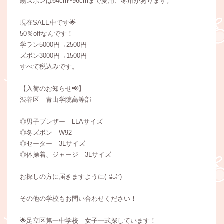
黒ズボンは64cm~96cmまで夏用、冬用があります。
現在SALE中です🌟
50％offなんです！
学ラン5000円→2500円
ズボン3000円→1500円
すべて税込みです。
【入荷のお知らせ📢】
渋谷区 青山学院高等部
◎男子ブレザー LLAサイズ
◎冬ズボン W92
◎セーター 3Lサイズ
◎体操着、ジャージ 3Lサイズ
お探しの方に届きますように(⁠ ⁠ꈍ⁠ᴗ⁠ꈍ⁠)
その他の学校もお問い合わせください！
🌟足立区第一中学校 女子一式探しています！