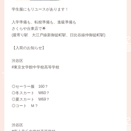
学生服にもリユースがあります！
入学準備も、転校準備も、進級準備も
さくらや台東店で🌟
(最寄り駅 大江戸線新御徒町駅、日比谷線仲御徒町駅)
【入荷のお知らせ】
渋谷区
#東京女学館中学校高等学校
◎セーラー服 160？
◎冬スカート W60？
◎夏スカート W69？
◎コート Ｍ？
渋谷区