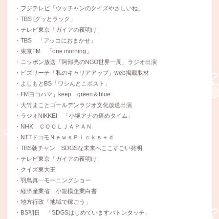
・フジテレビ「ウッチャンのクイズやさしいね」
・TBS [グッとラック」
・テレビ東京「ガイアの夜明け」
・TBS 「アッコにおまかせ」
・東京FM 「one morning」
・ニッポン放送「阿部亮のNGO世界一周」ラジオ出演
・ビズリーチ「私のキャリアアップ」web掲載取材
・よしもとBS「ワシんとこポスト」
・FMヨコハマ」keep green＆blue
・大竹まことゴールデンラジオ文化放送出演
・ラジオNIKKEI 「小塚アナの褒めタイム」
・NHK ＣＯＯＬＪＡＰＡＮ
・NTTドコモＮｅｗｓＰｉｃｋｓ＋ｄ
・TBS朝チャン SDGSな未来へここすごい発明
・テレビ東京「ガイアの夜明け」
・クイズ東大王
・羽鳥真一モーニングショー
・経済産業省 小規模企業白書
・地方行政「地域で稼ごう」
・BS朝日 「SDGSはじめていますバトンタッチ」