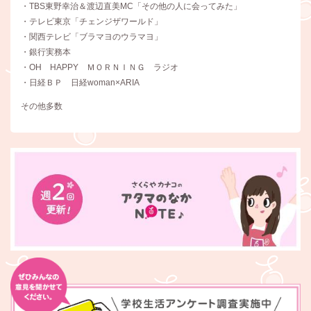
・TBS東野幸治＆渡辺直美MC「その他の人に会ってみた」
・テレビ東京「チェンジザワールド」
・関西テレビ「ブラマヨのウラマヨ」
・銀行実務本
・OH HAPPY ＭＯＲＮＩＮＧ ラジオ
・日経ＢＰ 日経woman×ARIA
その他多数