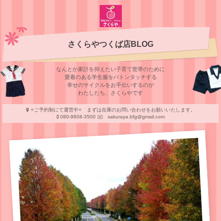
さくらやつくば店BLOG
なんとか家計を抑えたい子育て世帯のために
愛着のある学⽣服をバトンタッチする
幸せのサイクルをお⼿伝いするのが
わたしたち、さくらやです
⭐️ご予約制にて運営中⭐️ まずは在庫のお問い合わせをお願いいたします。
080-9808-3500 ✉️ sakuraya.bfg@gmail.com