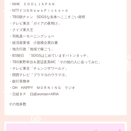
・NHK ＣＯＯＬＪＡＰＡＮ
・NTTドコモＮｅｗｓＰｉｃｋｓ＋ｄ
・TBS朝チャン SDGSな未来へここすごい発明
・テレビ東京「ガイアの夜明け」
・クイズ東大王
・羽鳥真一モーニングショー
・経済産業省 小規模企業白書
・地方行政「地域で稼ごう」
・BS朝日 「SDGSはじめていますバトンタッチ」
・TBS東野幸治＆渡辺直美MC「その他の人に会ってみた」
・テレビ東京「チェンジザワールド」
・関西テレビ「ブラマヨのウラマヨ」
・銀行実務本
・OH HAPPY ＭＯＲＮＩＮＧ ラジオ
・日経ＢＰ 日経woman×ARIA
その他多数