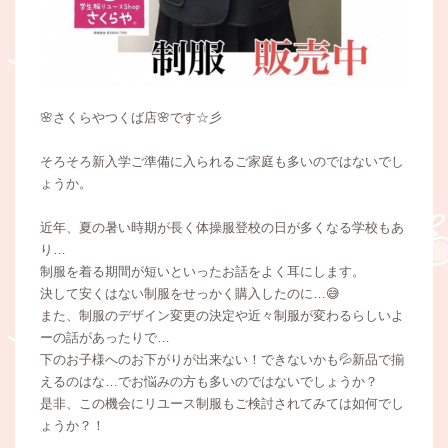
🌸さくらやつくば店🌸です☆彡
そろそろ新入学ご準備に入られるご家庭も多いのではないでし
ょうか。
近年、夏の暑い時期が長く体操服登校の日が多くなる学校もあ
り…
制服を着る期間が短いといったお話をよく耳にします。
決して安くはない制服をせっかく購入したのに…😅
また、制服のデザイン変更の決定や近々制服が変わるらしいよ
ーの話があったりで…
下のお子様へのお下がりが出来ない！できないかも💦新品で揃
えるのはな…でお悩みの方も多いのではないでしょうか？
是非、この機会にリユース制服もご検討されてみては如何でし
ょうか？！