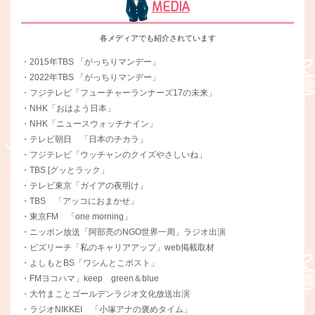
MEDIA
各メディアでも紹介されています
・2015年TBS 「がっちりマンデー」
・2022年TBS 「がっちりマンデー」
・フジテレビ「フューチャーランナーズ17の未来」
・NHK「おはよう日本」
・NHK「ニュースウォッチナイン」
・テレビ朝日 「日本のチカラ」
・フジテレビ「ウッチャンのクイズやさしいね」
・TBS [グッとラック」
・テレビ東京「ガイアの夜明け」
・TBS 「アッコにおまかせ」
・東京FM 「one morning」
・ニッポン放送「阿部亮のNGO世界一周」ラジオ出演
・ビズリーチ「私のキャリアアップ」web掲載取材
・よしもとBS「ワシんとこポスト」
・FMヨコハマ」keep green＆blue
・大竹まことゴールデンラジオ文化放送出演
・ラジオNIKKEI 「小塚アナの褒めタイム」