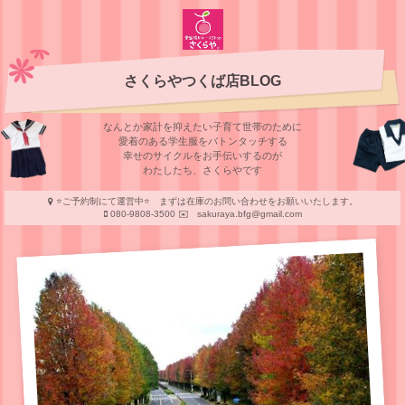
さくらやつくば店BLOG
なんとか家計を抑えたい子育て世帯のために
愛着のある学⽣服をバトンタッチする
幸せのサイクルをお⼿伝いするのが
わたしたち、さくらやです
⭐️ご予約制にて運営中⭐️ まずは在庫のお問い合わせをお願いいたします。
080-9808-3500 ✉️ sakuraya.bfg@gmail.com