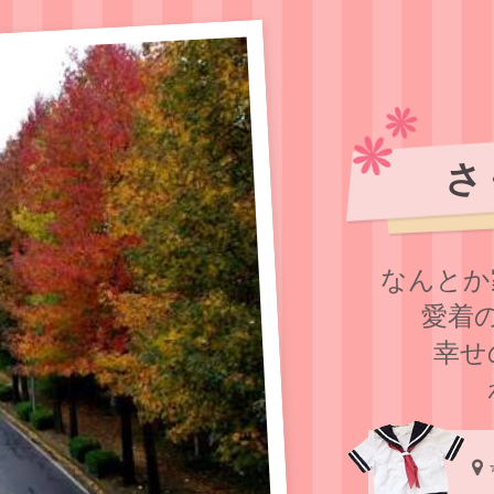
さ
なんとか
愛着
幸せ