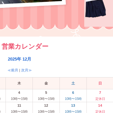
営業カレンダー
2025年 12月
≪前月
|
次月≫
木
金
土
日
4
5
6
7
時
10時〜15時
10時〜15時
10時〜15時
定休日
11
12
13
14
時
10時〜15時
10時〜15時
10時〜15時
定休日