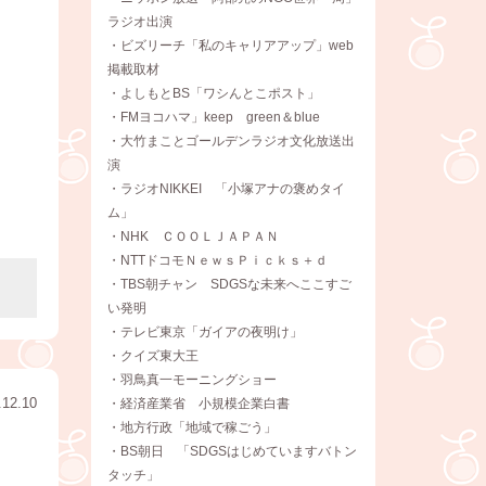
ラジオ出演
・ビズリーチ「私のキャリアアップ」web
掲載取材
・よしもとBS「ワシんとこポスト」
・FMヨコハマ」keep green＆blue
・大竹まことゴールデンラジオ文化放送出
演
・ラジオNIKKEI 「小塚アナの褒めタイ
ム」
・NHK ＣＯＯＬＪＡＰＡＮ
・NTTドコモＮｅｗｓＰｉｃｋｓ＋ｄ
・TBS朝チャン SDGSな未来へここすご
い発明
・テレビ東京「ガイアの夜明け」
・クイズ東大王
・羽鳥真一モーニングショー
.12.10
・経済産業省 小規模企業白書
・地方行政「地域で稼ごう」
・BS朝日 「SDGSはじめていますバトン
タッチ」