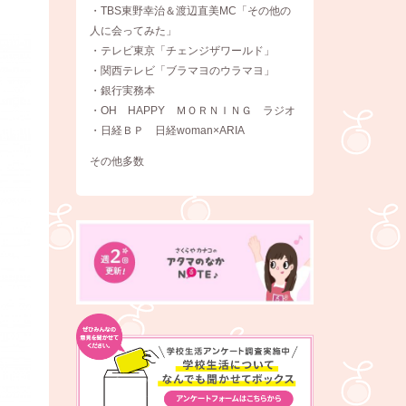
・TBS東野幸治＆渡辺直美MC「その他の
人に会ってみた」
・テレビ東京「チェンジザワールド」
・関西テレビ「ブラマヨのウラマヨ」
・銀行実務本
・OH HAPPY ＭＯＲＮＩＮＧ ラジオ
・日経ＢＰ 日経woman×ARIA
その他多数