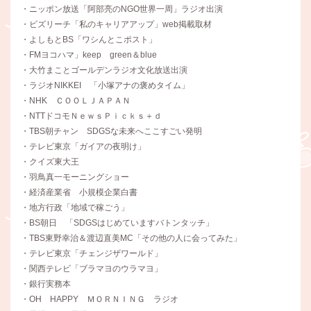
・ニッポン放送「阿部亮のNGO世界一周」ラジオ出演
・ビズリーチ「私のキャリアアップ」web掲載取材
・よしもとBS「ワシんとこポスト」
・FMヨコハマ」keep green＆blue
・大竹まことゴールデンラジオ文化放送出演
・ラジオNIKKEI 「小塚アナの褒めタイム」
・NHK ＣＯＯＬＪＡＰＡＮ
・NTTドコモＮｅｗｓＰｉｃｋｓ＋ｄ
・TBS朝チャン SDGSな未来へここすごい発明
・テレビ東京「ガイアの夜明け」
・クイズ東大王
・羽鳥真一モーニングショー
・経済産業省 小規模企業白書
・地方行政「地域で稼ごう」
・BS朝日 「SDGSはじめていますバトンタッチ」
・TBS東野幸治＆渡辺直美MC「その他の人に会ってみた」
・テレビ東京「チェンジザワールド」
・関西テレビ「ブラマヨのウラマヨ」
・銀行実務本
・OH HAPPY ＭＯＲＮＩＮＧ ラジオ