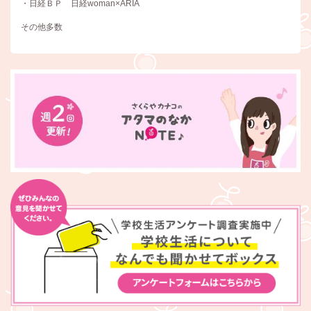
・日経ＢＰ 日経woman×ARIA
その他多数