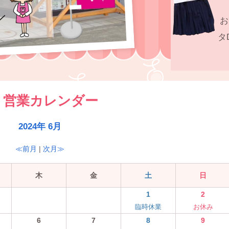
お
タ
営業カレンダー
2024年 6月
≪前月
|
次月≫
木
金
土
日
1
2
臨時休業
お休み
6
7
8
9