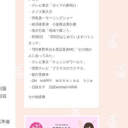
・テレビ東京「ガイアの夜明け」
・クイズ東大王
・羽鳥真一モーニングショー
・経済産業省 小規模企業白書
・地方行政「地域で稼ごう」
・BS朝日 「SDGSはじめていますバトン
タッチ」
・TBS東野幸治＆渡辺直美MC「その他の
人に会ってみた」
・テレビ東京「チェンジザワールド」
・関西テレビ「ブラマヨのウラマヨ」
・銀行実務本
・OH HAPPY ＭＯＲＮＩＮＧ ラジオ
・日経ＢＰ 日経woman×ARIA
制服
回収
その他多数
店準備