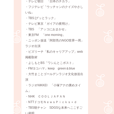
・テレビ朝日 「日本のチカラ」
・フジテレビ「ウッチャンのクイズやさし
いね」
・TBS [グッとラック」
・テレビ東京「ガイアの夜明け」
・TBS 「アッコにおまかせ」
・東京FM 「one morning」
・ニッポン放送「阿部亮のNGO世界一周」
ラジオ出演
・ビズリーチ「私のキャリアアップ」web
掲載取材
・よしもとBS「ワシんとこポスト」
・FMヨコハマ」keep green＆blue
・大竹まことゴールデンラジオ文化放送出
演
・ラジオNIKKEI 「小塚アナの褒めタイ
ム」
・NHK ＣＯＯＬＪＡＰＡＮ
・NTTドコモＮｅｗｓＰｉｃｋｓ＋ｄ
・TBS朝チャン SDGSな未来へここすご
い発明