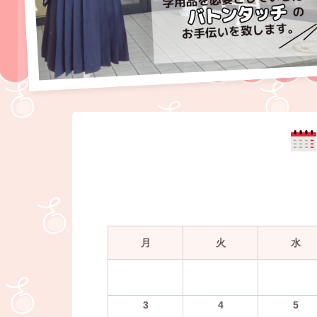
月
火
水
3
4
5