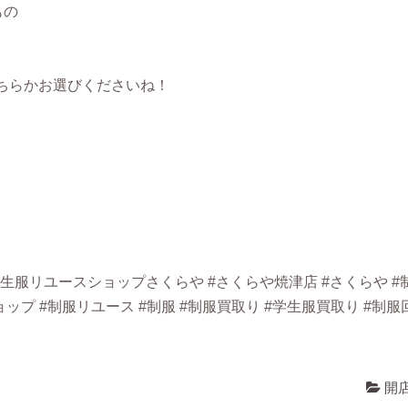
もの
ちらかお選びくださいね！
！
生服リユースショップさくらや #さくらや焼津店 #さくらや #
プ #制服リユース #制服 #制服買取り #学生服買取り #制服
開