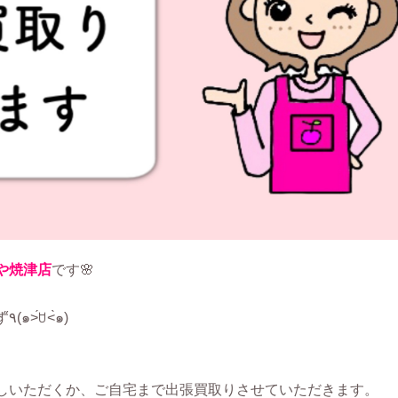
や焼津店
です🌸
したいと思います٩̋(๑˃́ꇴ˂̀๑)
しいただくか、ご自宅まで出張買取りさせていただきます。