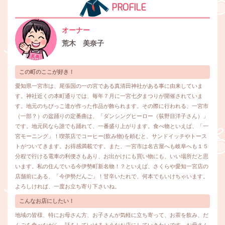
PROFILE
オーナー
荒木 美奈子
この町のここが好き！
愛知県一宮市は、尾張国の一の宮である真清田神社がある事に由来していま
す。神社近くの本町通りでは、毎年７月に一宮七夕まつりが開催されていま
す。地元のちびっこ達が作った作品が飾られます。その際に行われる、一宮市
（一部？）の盆踊りの定番曲は、「ダンシングヒーロー（荻野目洋子さん）」
です。地元民なら誰でも踊れて、一番盛り上がります。食べ物といえば、「一
宮モーニング」！喫茶店でコーヒー(飲み物)を頼むと、サンドイッチやトース
トがついてきます。お得感満載です。また、一宮市は名古屋へも岐阜へも１５
分程で行ける電車の利便さもあり、お出かけにも買い物にも、いい場所だと思
います。私の住んでいる今伊勢町新名物！？といえば、さくらや愛知一宮店の
店舗前にある、「今伊勢だんご」！甘辛いたれで、何本でもいけちゃいます。
よろしければ、一度お立ち寄り下さいね。
こんなお店にしたい！
地域の皆様、特にお母さん方、お子さんが気軽に立ち寄って、お茶を飲み、だ
んごを食べながら、話をしていけるようなお店にしていきたいです。お母さん