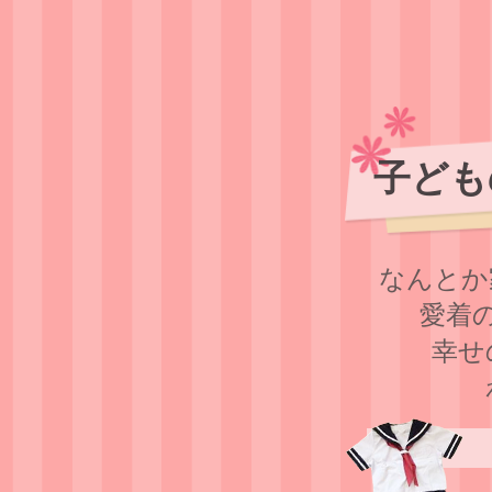
子ども
なんとか
愛着
幸せ