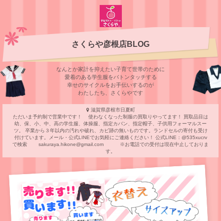
さくらや彦根店BLOG
なんとか家計を抑えたい子育て世帯のために
愛着のある学⽣服をバトンタッチする
幸せのサイクルをお⼿伝いするのが
わたしたち、さくらやです
滋賀県彦根市日夏町
ただいま予約制で営業中です！ 使わなくなった制服の買取りやってます！ 買取品目は
幼、保、小、中、高の学生服、体操服、指定カバン、指定帽子、子供用フォーマルスー
ツ。 卒業から３年以内の汚れや破れ、カビ跡の無いものです。ランドセルの寄付も受け
付けています。メール・公式LINEでお気軽にご連絡ください！ 公式LINE：@535xucrv
で検索 sakuraya.hikone@gmail.com ※お電話での受付は現在中止しておりま
す。