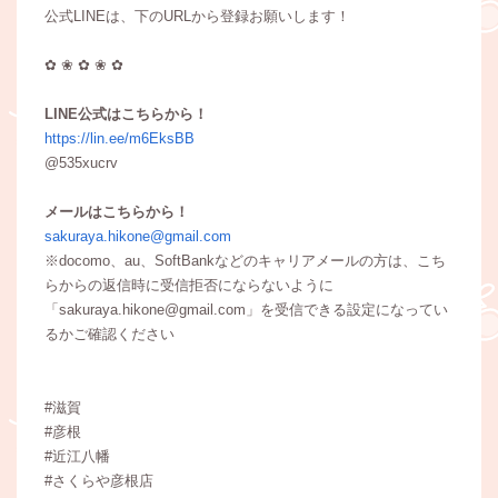
公式LINEは、下のURLから登録お願いします！
✿ ❀ ✿ ❀ ✿
LINE公式はこちらから！
https://lin.ee/m6EksBB
@535xucrv
メールはこちらから！
sakuraya.hikone@gmail.com
※docomo、au、SoftBankなどのキャリアメールの方は、こち
らからの返信時に受信拒否にならないように
「sakuraya.hikone@gmail.com」を受信できる設定になってい
るかご確認ください
#滋賀
#彦根
#近江八幡
#さくらや彦根店