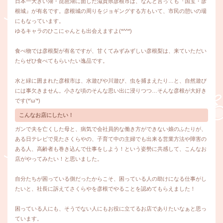
日本一大きい湖・琵琶湖に面した滋賀県彦根市は、なんと言っても『国宝・彦
根城』が有名です。彦根城の周りをジョギングする方もいて、市民の憩いの場
にもなっています。
ゆるキャラのひこにゃんとも出会えますよ(*^^*)
食べ物では彦根梨が有名ですが、甘くてみずみずしい彦根梨は、来ていただい
たらぜひ食べてもらいたい逸品です。
水と緑に囲まれた彦根市は、水遊びや川遊び、虫を捕まえたり…と、自然遊び
には事欠きません。小さな頃のそんな思い出に浸りつつ…そんな彦根が大好き
です(*’ω’*)
こんなお店にしたい！
ガンで夫を亡くした母と、病気で会社員的な働き方ができない娘のふたりが、
ある日テレビで見たさくらやの、子育て中の主婦でも出来る営業方法や障害の
ある人、高齢者も巻き込んで仕事をしよう！という姿勢に共感して、こんなお
店がやってみたい！と思いました。
自分たちが困っている側だったからこそ、困っている人の助けになる仕事がし
たいと、社長に訴えてさくらやを彦根でやることを認めてもらえました！
困っている人にも、そうでない人にもお役に立てるお店でありたいなぁと思っ
ています。