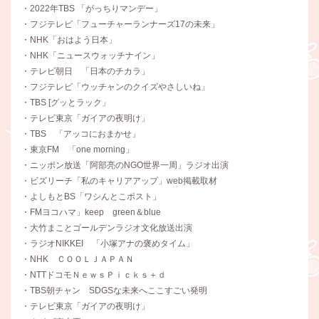
・2022年TBS 「がっちりマンデー」
・フジテレビ「フューチャーランナーズ17の未来」
・NHK「おはよう日本」
・NHK「ニュースウォッチナイン」
・テレビ朝日 「日本のチカラ」
・フジテレビ「ウッチャンのクイズやさしいね」
・TBS [グッとラック」
・テレビ東京「ガイアの夜明け」
・TBS 「アッコにおまかせ」
・東京FM 「one morning」
・ニッポン放送「阿部亮のNGO世界一周」ラジオ出演
・ビズリーチ「私のキャリアアップ」web掲載取材
・よしもとBS「ワシんとこポスト」
・FMヨコハマ」keep green＆blue
・大竹まことゴールデンラジオ文化放送出演
・ラジオNIKKEI 「小塚アナの褒めタイム」
・NHK ＣＯＯＬＪＡＰＡＮ
・NTTドコモＮｅｗｓＰｉｃｋｓ＋ｄ
・TBS朝チャン SDGSな未来へここすごい発明
・テレビ東京「ガイアの夜明け」