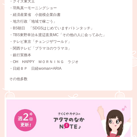
・クイズ東大王
・羽鳥真一モーニングショー
・経済産業省 小規模企業白書
・地方行政「地域で稼ごう」
・BS朝日 「SDGSはじめていますバトンタッチ」
・TBS東野幸治＆渡辺直美MC「その他の人に会ってみた」
・テレビ東京「チェンジザワールド」
・関西テレビ「ブラマヨのウラマヨ」
・銀行実務本
・OH HAPPY ＭＯＲＮＩＮＧ ラジオ
・日経ＢＰ 日経woman×ARIA
その他多数