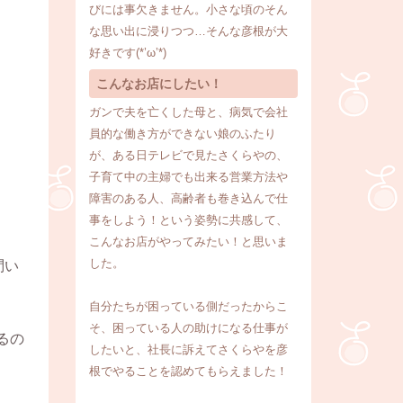
びには事欠きません。小さな頃のそん
な思い出に浸りつつ…そんな彦根が大
好きです(*’ω’*)
こんなお店にしたい！
ガンで夫を亡くした母と、病気で会社
員的な働き方ができない娘のふたり
が、ある日テレビで見たさくらやの、
子育て中の主婦でも出来る営業方法や
障害のある人、高齢者も巻き込んで仕
事をしよう！という姿勢に共感して、
こんなお店がやってみたい！と思いま
した。
問い
自分たちが困っている側だったからこ
そ、困っている人の助けになる仕事が
るの
したいと、社長に訴えてさくらやを彦
根でやることを認めてもらえました！