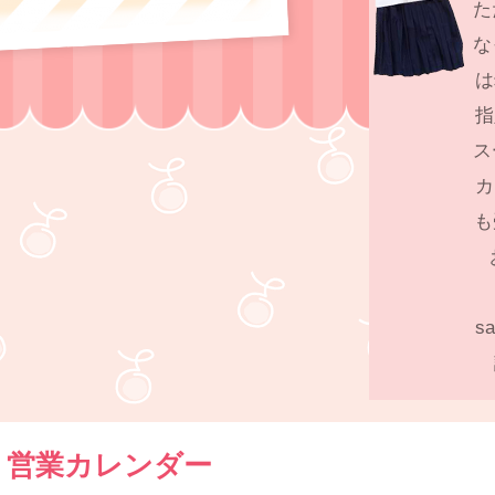
た
な
は
指
ス
カ
も
s
営業カレンダー