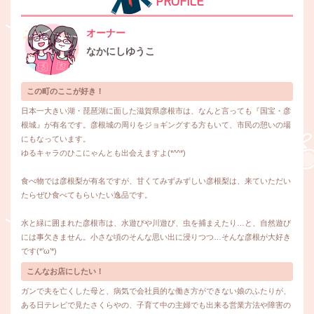
PROFILE
オーナー
なかにしゆうこ
この町のここが好き！
日本一大きい湖・琵琶湖に面した滋賀県彦根市は、なんと言っても『国宝・彦
根城』が有名です。彦根城の周りをジョギングする方もいて、市民の憩いの場
にもなっています。
ゆるキャラのひこにゃんとも出会えますよ(*^^*)
食べ物では彦根梨が有名ですが、甘くてみずみずしい彦根梨は、来ていただい
たらぜひ食べてもらいたい逸品です。
水と緑に囲まれた彦根市は、水遊びや川遊び、虫を捕まえたり…と、自然遊び
には事欠きません。小さな頃のそんな思い出に浸りつつ…そんな彦根が大好き
です(*’ω’*)
こんなお店にしたい！
ガンで夫を亡くした母と、病気で会社員的な働き方ができない娘のふたりが、
ある日テレビで見たさくらやの、子育て中の主婦でも出来る営業方法や障害の