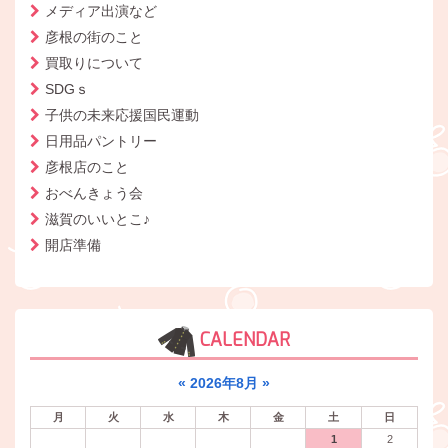
メディア出演など
彦根の街のこと
買取りについて
SDGｓ
子供の未来応援国民運動
日用品パントリー
彦根店のこと
おべんきょう会
滋賀のいいとこ♪
開店準備
CALENDAR
«
2026年8月
»
月
火
水
木
金
土
日
1
2