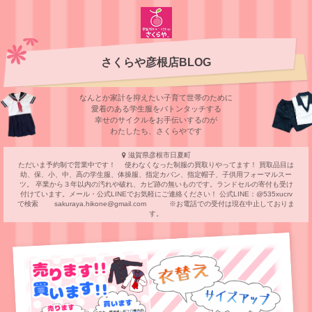
さくらや彦根店BLOG
なんとか家計を抑えたい子育て世帯のために
愛着のある学⽣服をバトンタッチする
幸せのサイクルをお⼿伝いするのが
わたしたち、さくらやです
滋賀県彦根市日夏町
ただいま予約制で営業中です！ 使わなくなった制服の買取りやってます！ 買取品目は
幼、保、小、中、高の学生服、体操服、指定カバン、指定帽子、子供用フォーマルスー
ツ。 卒業から３年以内の汚れや破れ、カビ跡の無いものです。ランドセルの寄付も受け
付けています。メール・公式LINEでお気軽にご連絡ください！ 公式LINE：@535xucrv
で検索 sakuraya.hikone@gmail.com ※お電話での受付は現在中止しておりま
す。