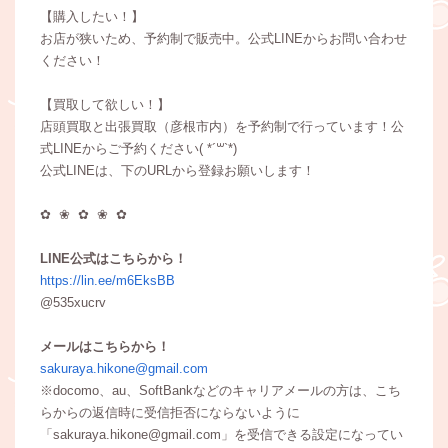
【購入したい！】
お店が狭いため、予約制で販売中。公式LINEからお問い合わせ
ください！
【買取して欲しい！】
店頭買取と出張買取（彦根市内）を予約制で行っています！公
式LINEからご予約ください( *´꒳`*)
公式LINEは、下のURLから登録お願いします！
✿ ❀ ✿ ❀ ✿
LINE公式はこちらから！
https://lin.ee/m6EksBB
@535xucrv
メールはこちらから！
sakuraya.hikone@gmail.com
※docomo、au、SoftBankなどのキャリアメールの方は、こち
らからの返信時に受信拒否にならないように
「sakuraya.hikone@gmail.com」を受信できる設定になってい