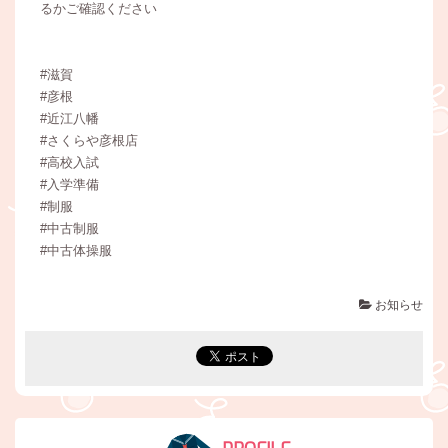
るかご確認ください
#滋賀
#彦根
#近江八幡
#さくらや彦根店
#高校入試
#入学準備
#制服
#中古制服
#中古体操服
お知らせ