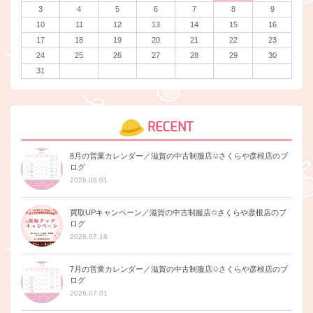
3
4
5
6
7
8
9
10
11
12
13
14
15
16
17
18
19
20
21
22
23
24
25
26
27
28
29
30
31
RECENT
8月の営業カレンダー／滋賀の中古制服店✩さくらや彦根店のブ
ログ
2026.08.01
買取UPキャンペーン／滋賀の中古制服店✩さくらや彦根店のブ
ログ
2026.07.18
7月の営業カレンダー／滋賀の中古制服店✩さくらや彦根店のブ
ログ
2026.07.01