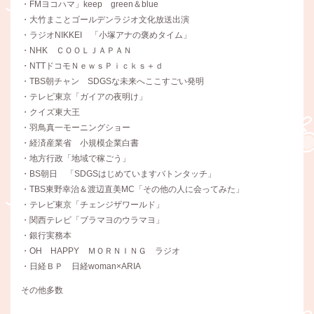
・FMヨコハマ」keep green＆blue
・大竹まことゴールデンラジオ文化放送出演
・ラジオNIKKEI 「小塚アナの褒めタイム」
・NHK ＣＯＯＬＪＡＰＡＮ
・NTTドコモＮｅｗｓＰｉｃｋｓ＋ｄ
・TBS朝チャン SDGSな未来へここすごい発明
・テレビ東京「ガイアの夜明け」
・クイズ東大王
・羽鳥真一モーニングショー
・経済産業省 小規模企業白書
・地方行政「地域で稼ごう」
・BS朝日 「SDGSはじめていますバトンタッチ」
・TBS東野幸治＆渡辺直美MC「その他の人に会ってみた」
・テレビ東京「チェンジザワールド」
・関西テレビ「ブラマヨのウラマヨ」
・銀行実務本
・OH HAPPY ＭＯＲＮＩＮＧ ラジオ
・日経ＢＰ 日経woman×ARIA
その他多数