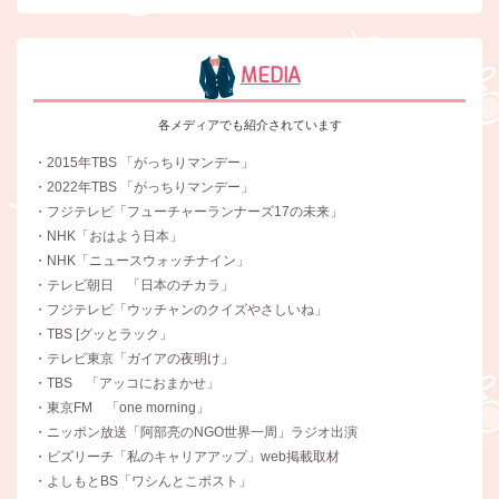
MEDIA
各メディアでも紹介されています
・2015年TBS 「がっちりマンデー」
・2022年TBS 「がっちりマンデー」
・フジテレビ「フューチャーランナーズ17の未来」
・NHK「おはよう日本」
・NHK「ニュースウォッチナイン」
・テレビ朝日 「日本のチカラ」
・フジテレビ「ウッチャンのクイズやさしいね」
・TBS [グッとラック」
・テレビ東京「ガイアの夜明け」
・TBS 「アッコにおまかせ」
・東京FM 「one morning」
・ニッポン放送「阿部亮のNGO世界一周」ラジオ出演
・ビズリーチ「私のキャリアアップ」web掲載取材
・よしもとBS「ワシんとこポスト」