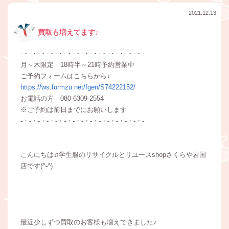
2021.12.13
買取も増えてます♪
-・-・-・-・-・-・-・-・-・-・-・-・-・-・-
月～木限定 18時半～21時予約営業中
ご予約フォームはこちらから↓
https://ws.formzu.net/fgen/S74222152/
お電話の方 080-6309-2554
※ご予約は前日までにお願いします
-・-・-・-・-・-・-・-・-・-・-・-・-・-・-
こんにちは♫学生服のリサイクルとリユースshopさくらや岩国
店です(^-^)
最近少しずつ買取のお客様も増えてきました♪