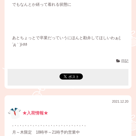
でもなんとか繕って着れる状態に
あとちょっとで卒業だっていうにほんと勘弁してほしいわぁ(;
´д｀)ﾄﾎﾎ
日記
2021.12.20
★入荷情報★
-・-・-・-・-・-・-・-・-・-・-・-・-・-・-
月～木限定 18時半～21時予約営業中