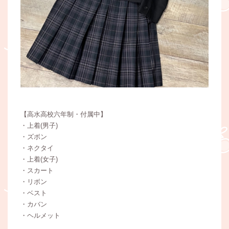
【高水高校六年制・付属中】
・上着(男子)
・ズボン
・ネクタイ
・上着(女子)
・スカート
・リボン
・ベスト
・カバン
・ヘルメット