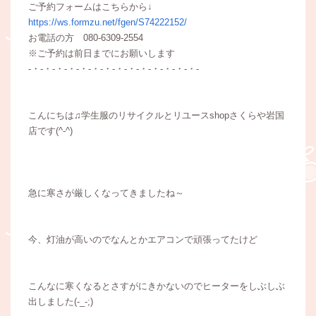
ご予約フォームはこちらから↓
https://ws.formzu.net/fgen/S74222152/
お電話の方 080-6309-2554
※ご予約は前日までにお願いします
-・-・-・-・-・-・-・-・-・-・-・-・-・-・-
こんにちは♫学生服のリサイクルとリユースshopさくらや岩国
店です(^-^)
急に寒さが厳しくなってきましたね～
今、灯油が高いのでなんとかエアコンで頑張ってたけど
こんなに寒くなるとさすがにきかないのでヒーターをしぶしぶ
出しました(-_-;)