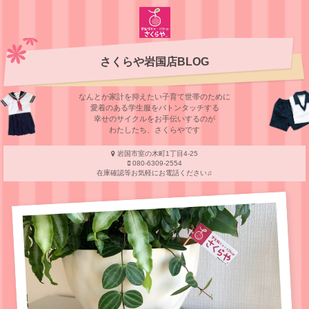
さくらや岩国店BLOG
なんとか家計を抑えたい子育て世帯のために
愛着のある学⽣服をバトンタッチする
幸せのサイクルをお⼿伝いするのが
わたしたち、さくらやです
岩国市室の木町1丁目4-25
080-6309-2554
在庫確認等お気軽にお電話ください♫