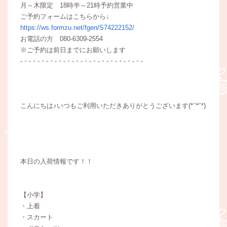
月～木限定 18時半～21時予約営業中
ご予約フォームはこちらから↓
https://ws.formzu.net/fgen/S74222152/
お電話の方 080-6309-2554
※ご予約は前日までにお願いします
-・-・-・-・-・-・-・-・-・-・-・-・-・-・-
こんにちは♪いつもご利用いただきありがとうございます(*´꒳`*)
本日の入荷情報です！！
【小学】
・上着
・スカート