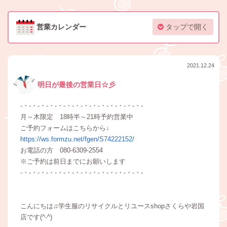
営業カレンダー
タップで開く
2021.12.24
明日が最後の営業日☆彡
-・-・-・-・-・-・-・-・-・-・-・-・-・-・-
月～木限定 18時半～21時予約営業中
ご予約フォームはこちらから↓
https://ws.formzu.net/fgen/S74222152/
お電話の方 080-6309-2554
※ご予約は前日までにお願いします
-・-・-・-・-・-・-・-・-・-・-・-・-・-・-
こんにちは♫学生服のリサイクルとリユースshopさくらや岩国
店です(^-^)