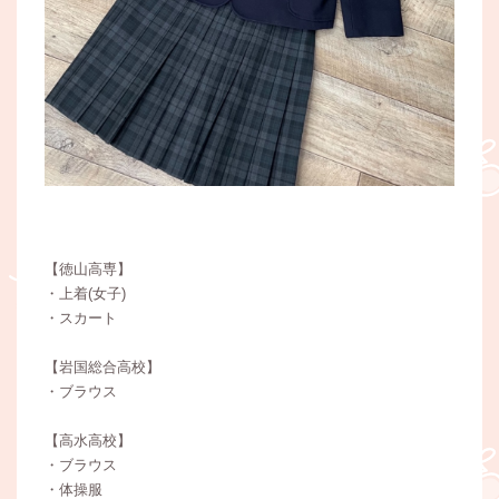
【徳山高専】
・上着(女子)
・スカート
【岩国総合高校】
・ブラウス
【高水高校】
・ブラウス
・体操服