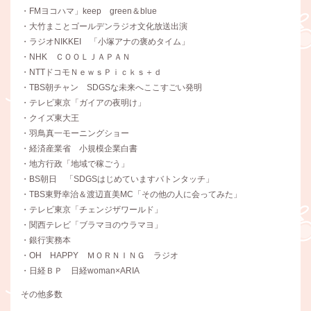
・FMヨコハマ」keep green＆blue
・大竹まことゴールデンラジオ文化放送出演
・ラジオNIKKEI 「小塚アナの褒めタイム」
・NHK ＣＯＯＬＪＡＰＡＮ
・NTTドコモＮｅｗｓＰｉｃｋｓ＋ｄ
・TBS朝チャン SDGSな未来へここすごい発明
・テレビ東京「ガイアの夜明け」
・クイズ東大王
・羽鳥真一モーニングショー
・経済産業省 小規模企業白書
・地方行政「地域で稼ごう」
・BS朝日 「SDGSはじめていますバトンタッチ」
・TBS東野幸治＆渡辺直美MC「その他の人に会ってみた」
・テレビ東京「チェンジザワールド」
・関西テレビ「ブラマヨのウラマヨ」
・銀行実務本
・OH HAPPY ＭＯＲＮＩＮＧ ラジオ
・日経ＢＰ 日経woman×ARIA
その他多数