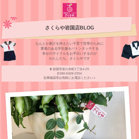
さくらや岩国店BLOG
なんとか家計を抑えたい子育て世帯のために
愛着のある学⽣服をバトンタッチする
幸せのサイクルをお⼿伝いするのが
わたしたち、さくらやです
岩国市室の木町1丁目4-25
080-6309-2554
在庫確認等お気軽にお電話ください♫