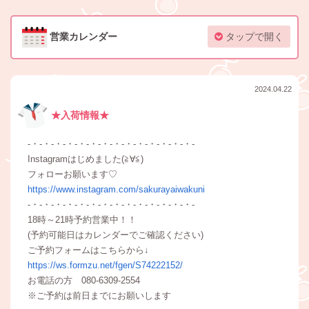
営業カレンダー
タップで開く
2024.04.22
★入荷情報★
-・-・-・-・-・-・-・-・-・-・-・-・-・-・-
Instagramはじめました(≧∀≦)
フォローお願います♡
https://www.instagram.com/sakurayaiwakuni
-・-・-・-・-・-・-・-・-・-・-・-・-・-・-
18時～21時予約営業中！！
(予約可能日はカレンダーでご確認ください)
ご予約フォームはこちらから↓
https://ws.formzu.net/fgen/S74222152/
お電話の方 080-6309-2554
※ご予約は前日までにお願いします