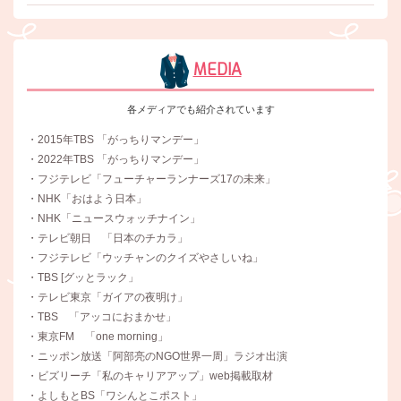
MEDIA
各メディアでも紹介されています
・2015年TBS 「がっちりマンデー」
・2022年TBS 「がっちりマンデー」
・フジテレビ「フューチャーランナーズ17の未来」
・NHK「おはよう日本」
・NHK「ニュースウォッチナイン」
・テレビ朝日 「日本のチカラ」
・フジテレビ「ウッチャンのクイズやさしいね」
・TBS [グッとラック」
・テレビ東京「ガイアの夜明け」
・TBS 「アッコにおまかせ」
・東京FM 「one morning」
・ニッポン放送「阿部亮のNGO世界一周」ラジオ出演
・ビズリーチ「私のキャリアアップ」web掲載取材
・よしもとBS「ワシんとこポスト」