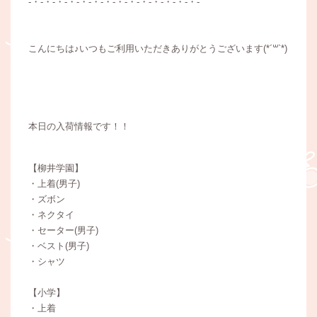
-・-・-・-・-・-・-・-・-・-・-・-・-・-・-
こんにちは♪いつもご利用いただきありがとうございます(*´꒳`*)
本日の入荷情報です！！
【柳井学園】
・上着(男子)
・ズボン
・ネクタイ
・セーター(男子)
・ベスト(男子)
・シャツ
【小学】
・上着