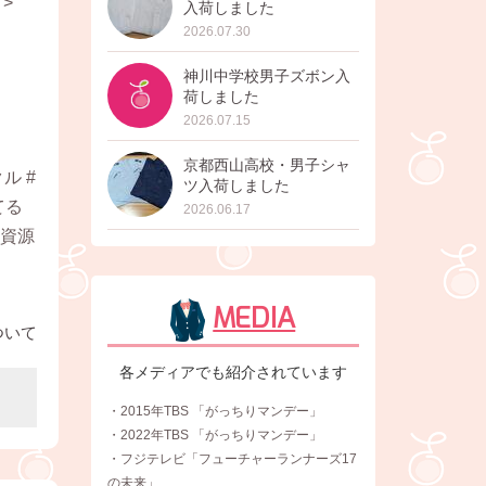
">
入荷しました
2026.07.30
神川中学校男子ズボン入
荷しました
2026.07.15
京都西山高校・男子シャ
ル #
ツ入荷しました
てる
2026.06.17
#資源
MEDIA
ついて
各メディアでも紹介されています
・2015年TBS 「がっちりマンデー」
・2022年TBS 「がっちりマンデー」
・フジテレビ「フューチャーランナーズ17
の未来」