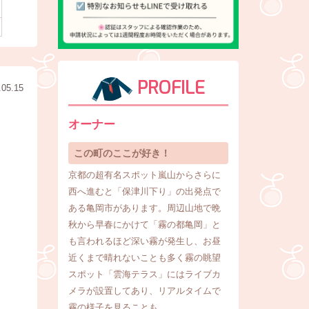
PROFILE
.05.15
オーナー
この町のここが好き！
京都の超有名スポット嵐山からさらに
西へ進むと「保津川下り」の出発点で
ある亀岡市があります。周辺山地で晩
秋から早春にかけて「霧の都亀岡」と
も言われるほど深い霧が発生し、お昼
近くまで晴れないことも多く霧の眺望
スポット「雲海テラス」にはライブカ
メラが設置してあり、リアルタイムで
霧の様子を見ることも。