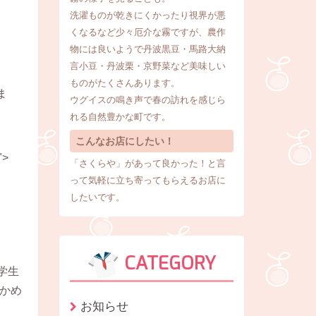
洗濯ものが乾きにくかったり視界が悪
くなるなど少々厄介な霧ですが、農作
物には良いようで丹波黒豆・馬路大納
言小豆・丹波栗・京野菜など美味しい
ものがたくさんあります。
ま
ウグイスの鳴き声で春の訪れを感じら
れる自然豊かな町です。
こんなお店にしたい！
">
「さくらや」があって良かった！と言
って気軽に立ち寄ってもらえるお店に
したいです。
CATEGORY
学生
#かめ
お知らせ