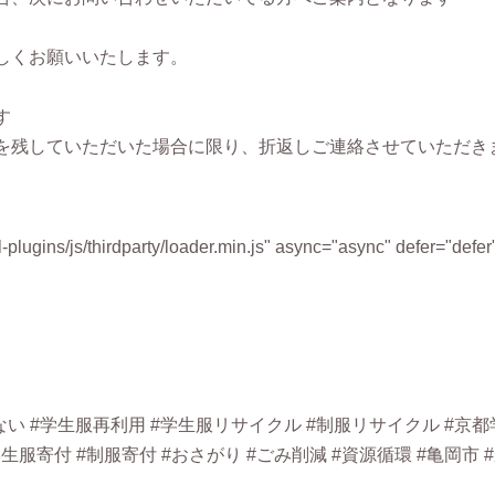
しくお願いいたします。
す
を残していただいた場合に限り、折返しご連絡させていただき
-plugins/js/thirdparty/loader.min.js" async="async" defer="defer
い #学生服再利用 #学生服リサイクル #制服リサイクル #京都
生服寄付 #制服寄付 #おさがり #ごみ削減 #資源循環 #亀岡市 