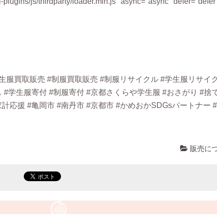
-plugins/js/thirdparty/loader.min.js" async="async" defer="defer
生服買取販売 #制服買取販売 #制服リサイクル #学生服リサイク
 #学生服寄付 #制服寄付 #京都さくらや学生服 #おさがり #捨
応援 #亀岡市 #南丹市 #京都市 #かめおかSDGsパートナー 
販売に