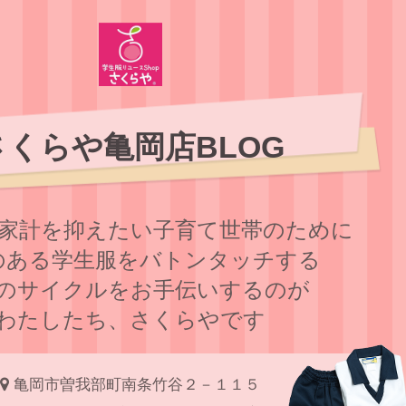
さくらや亀岡店BLOG
家計を抑えたい子育て世帯のために
のある学⽣服をバトンタッチする
のサイクルをお⼿伝いするのが
わたしたち、さくらやです
亀岡市曽我部町南条竹谷２－１１５