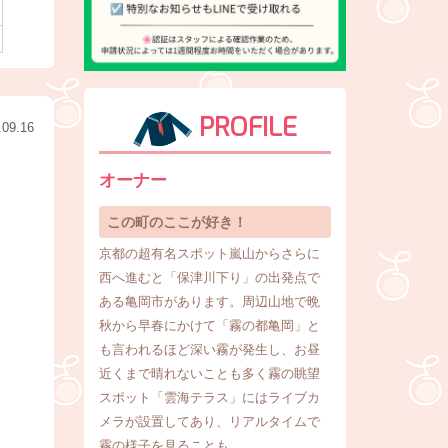
PROFILE
.09.16
オーナー
この町のここが好き！
京都の超有名スポット嵐山からさらに
西へ進むと「保津川下り」の出発点で
ある亀岡市があります。周辺山地で晩
秋から早春にかけて「霧の都亀岡」と
も言われるほど深い霧が発生し、お昼
近くまで晴れないことも多く霧の眺望
スポット「雲海テラス」にはライブカ
メラが設置してあり、リアルタイムで
霧の様子を見ることも。