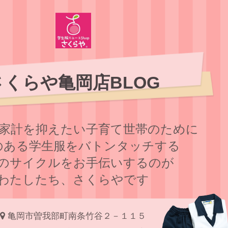
さくらや亀岡店BLOG
家計を抑えたい子育て世帯のために
のある学⽣服をバトンタッチする
のサイクルをお⼿伝いするのが
わたしたち、さくらやです
亀岡市曽我部町南条竹谷２－１１５