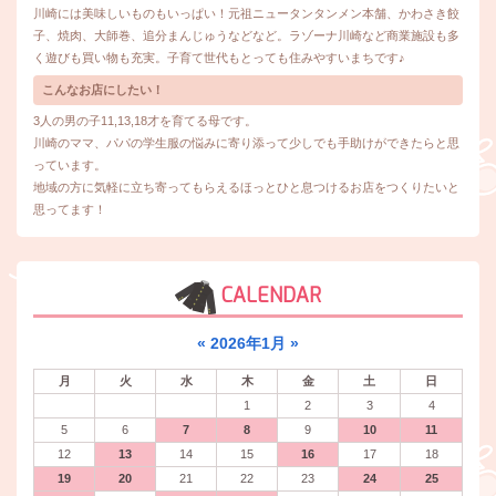
川崎には美味しいものもいっぱい！元祖ニュータンタンメン本舗、かわさき餃
子、焼肉、大師巻、追分まんじゅうなどなど。ラゾーナ川崎など商業施設も多
く遊びも買い物も充実。子育て世代もとっても住みやすいまちです♪
こんなお店にしたい！
3人の男の子11,13,18才を育てる母です。
川崎のママ、パパの学生服の悩みに寄り添って少しでも手助けができたらと思
っています。
地域の方に気軽に立ち寄ってもらえるほっとひと息つけるお店をつくりたいと
思ってます！
CALENDAR
«
2026年1月
»
月
火
水
木
金
土
日
1
2
3
4
5
6
7
8
9
10
11
12
13
14
15
16
17
18
19
20
21
22
23
24
25