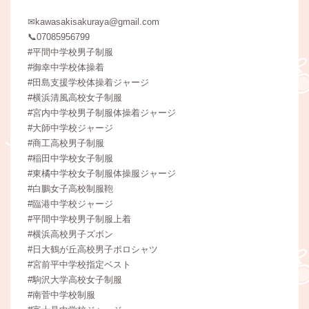
✉kawasakisakuraya@gmail.com
📞07085956799
#平間中学校男子制服
#御幸中学校体操着
#田島支援学校体操着ジャージ
#横浜清風高校女子制服
#宮内中学校男子制服体操着ジャージ
#大師中学校ジャージ
#商工高校男子制服
#稲田中学校女子制服
#東橘中学校女子制服体操服ジャージ
#白鵬女子高校制服鞄
#臨港中学校ジャージ
#平間中学校男子制服上着
#横浜高校男子ズボン
#日大鶴が丘高校男子ポロシャツ
#宮前平中学校指定ベスト
#駒沢大学高校女子制服
#南菅中学校制服