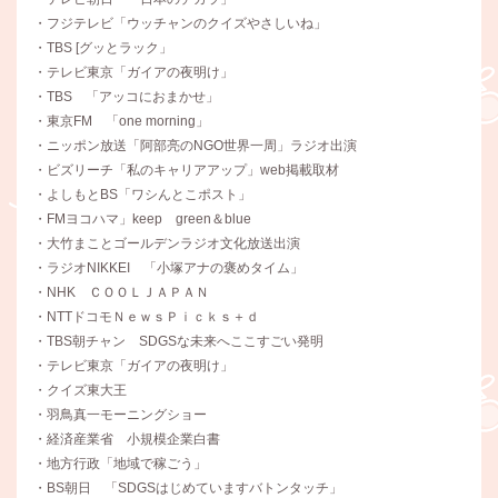
・フジテレビ「ウッチャンのクイズやさしいね」
・TBS [グッとラック」
・テレビ東京「ガイアの夜明け」
・TBS 「アッコにおまかせ」
・東京FM 「one morning」
・ニッポン放送「阿部亮のNGO世界一周」ラジオ出演
・ビズリーチ「私のキャリアアップ」web掲載取材
・よしもとBS「ワシんとこポスト」
・FMヨコハマ」keep green＆blue
・大竹まことゴールデンラジオ文化放送出演
・ラジオNIKKEI 「小塚アナの褒めタイム」
・NHK ＣＯＯＬＪＡＰＡＮ
・NTTドコモＮｅｗｓＰｉｃｋｓ＋ｄ
・TBS朝チャン SDGSな未来へここすごい発明
・テレビ東京「ガイアの夜明け」
・クイズ東大王
・羽鳥真一モーニングショー
・経済産業省 小規模企業白書
・地方行政「地域で稼ごう」
・BS朝日 「SDGSはじめていますバトンタッチ」