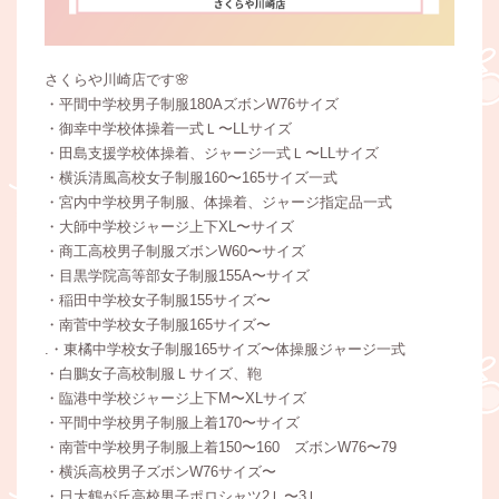
さくらや川崎店です🌸
・平間中学校男子制服180AズボンW76サイズ
・御幸中学校体操着一式Ｌ〜LLサイズ
・田島支援学校体操着、ジャージ一式Ｌ〜LLサイズ
・横浜清風高校女子制服160〜165サイズ一式
・宮内中学校男子制服、体操着、ジャージ指定品一式
・大師中学校ジャージ上下XL〜サイズ
・商工高校男子制服ズボンW60〜サイズ
・目黒学院高等部女子制服155A〜サイズ
・稲田中学校女子制服155サイズ〜
・南菅中学校女子制服165サイズ〜
.・東橘中学校女子制服165サイズ〜体操服ジャージ一式
・白鵬女子高校制服Ｌサイズ、鞄
・臨港中学校ジャージ上下M〜XLサイズ
・平間中学校男子制服上着170〜サイズ
・南菅中学校男子制服上着150〜160 ズボンW76〜79
・横浜高校男子ズボンW76サイズ〜
・日大鶴が丘高校男子ポロシャツ2Ｌ〜3Ｌ