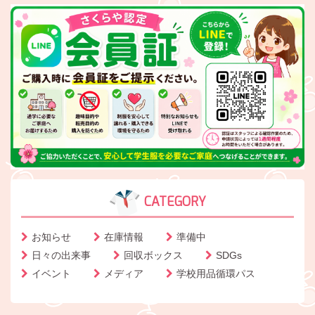
CATEGORY
お知らせ
在庫情報
準備中
日々の出来事
回収ボックス
SDGs
イベント
メディア
学校用品循環パス