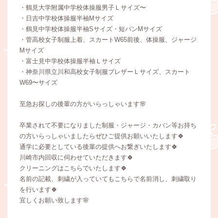
・鶴見大学附属中学校体操服男子Ｌサイズ〜
・日吉中学校体操服半袖Mサイズ
・鶴見中学校体操服半袖Sサイズ・短パンMサイズ
・菅高校女子制服上着、スカートW65前後、体操服、ジャージ
Mサイズ
・富士見中学校体操服半袖Ｌサイズ
・神奈川県立川和高校女子制服ブレザーＬサイズ、スカート
W69〜サイズ
至急お探しの後輩の方がいらっしゃいます🌸
卒業されて不要になりました制服・ジャージ・カバン等お持ち
の方いらっしゃいましたらぜひご提供お願いいたします🍀
通学に必要としている後輩の提供へお繋ぎいたします🍀
川崎市内回収に伺わせていただきます🍀
クリーニングはこちらでいたします🍀
名前の記載、刺繍が入っていてもこちらで名前消し、刺繍取り
を行います🍀
宜しくお願い致します🌸