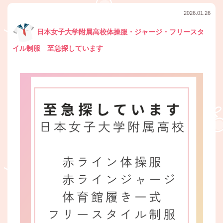
2026.01.26
日本女子大学附属高校体操服・ジャージ・フリースタ
イル制服 至急探しています