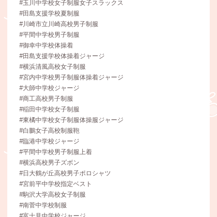
#玉川中学校女子制服女子スラックス
#田島支援学校夏制服
#川崎市立川崎高校男子制服
#平間中学校男子制服
#御幸中学校体操着
#田島支援学校体操着ジャージ
#横浜清風高校女子制服
#宮内中学校男子制服体操着ジャージ
#大師中学校ジャージ
#商工高校男子制服
#稲田中学校女子制服
#東橘中学校女子制服体操服ジャージ
#白鵬女子高校制服鞄
#臨港中学校ジャージ
#平間中学校男子制服上着
#横浜高校男子ズボン
#日大鶴が丘高校男子ポロシャツ
#宮前平中学校指定ベスト
#駒沢大学高校女子制服
#南菅中学校制服
#富士見中学校ジャージ