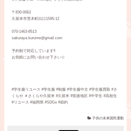
〒830-0062
久留米市荒木町白口1595-12
070-1463-8513
sakuraya.kurume@gmail.com
予約制で対応しています‼︎
お気軽にお問い合わせ下さい☆
#学生服リユース #学生服 #制服 #学生服中古 #学生服買取 #さ
くらや ＃さくらや久留米 #久留米 #筑後地区 #中学生 #高校生
#リユース #福岡県 #SDGs #節約
子供の未来国民運動