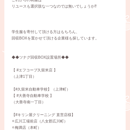
リユースも選択肢な一つなのでは無いでしょうか⁇
学生服を寄付して頂ける方はもちろん、
回収BOXを置かせて頂ける企業様も探しています。
◆◆ツナグ回収BOX設置場所◆◆
【 #エフコープ久留米店 】
（上津1丁目）
【#久留米自動車学校】（上津町）
【 #大善寺自動車学校 】
（大善寺南一丁目）
【#キリン屋クリーニング 直営店様】
⚪︎広川工場前店（八女郡広川町）
⚪︎梅満店（本町）