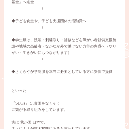
基金」へ送金
↓
◆子ども食堂や、子ども支援団体の活動費へ
↓
◆学生服は、洗濯・刺繍取り・補修などを障がい者就労支援施
設や地域の高齢者・なかなか外で働けない方等の内職へ（やり
がい・生きがいにもつながります）
↓
◆さくらやが学制服を本当に必要としている方に安価で提供
といった
『SDGs』１.貧困をなくそう
に繋がる取り組みをしています。
実は 我が国 日本で、
７人に１人が貧困状態にあると言われています。