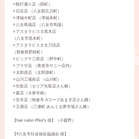
⚪︎鞍打通り店（西町）
⚪︎日吉店 （八女郡広川町）
⚪︎津福今町店 （津福本町）
⚪︎八女馬場店 （八女市馬場）
⚪︎アスタラビスタ黒木店
（八女市黒木町）
⚪︎アスタラビスタ太刀洗店
（朝倉郡肥前町）
⚪︎ビッグ十三部店 （野中町）
⚪︎プラザ店 （善道寺サニー店内）
⚪︎太郎原店 （太郎原町）
⚪︎山川工場前店 （山川町）
⚪︎矢取店（セリア矢取店さん横）
⚪︎森店（大善寺南）
⚪︎甘木店（朝倉市 Aコープあまぎ店さん横）
⚪︎玉満店 （三潴町 あんくる夢市場さん横）
【hair salon #Nut's 様】（小森野）
【#八女市社会福祉協議会 様】