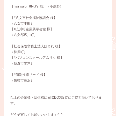
【hair salon #Nut's 様】（小森野）
【#八女市社会福祉協議会 様】
（八女市本町）
【#広川町産業展示会館 様】
（八女郡広川町）
【社会保険労務士法人ほまれ 様】
（櫛原町）
【#パソコンスクールアムリタ 様】
（朝倉市甘木）
【#個別指導リード 様】
（筑後市長浜）
以上の企業様・団体様に回収BOX設置にご協力頂いておりま
す。
どうぞ宜しくお願いいたします^_^