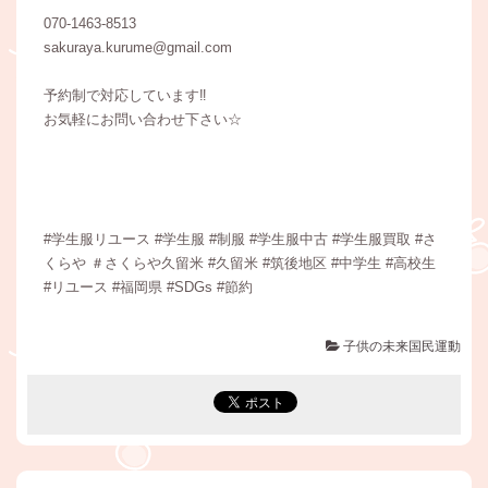
070-1463-8513
sakuraya.kurume@gmail.com
予約制で対応しています‼︎
お気軽にお問い合わせ下さい☆
#学生服リユース #学生服 #制服 #学生服中古 #学生服買取 #さ
くらや ＃さくらや久留米 #久留米 #筑後地区 #中学生 #高校生
#リユース #福岡県 #SDGs #節約
子供の未来国民運動