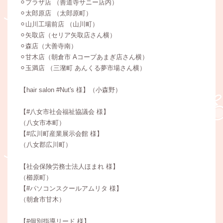
⚪︎プラザ店 （善道寺サニー店内）
⚪︎太郎原店 （太郎原町）
⚪︎山川工場前店 （山川町）
⚪︎矢取店（セリア矢取店さん横）
⚪︎森店（大善寺南）
⚪︎甘木店（朝倉市 Aコープあまぎ店さん横）
⚪︎玉満店 （三潴町 あんくる夢市場さん横）
【hair salon #Nut's 様】（小森野）
【#八女市社会福祉協議会 様】
（八女市本町）
【#広川町産業展示会館 様】
（八女郡広川町）
【社会保険労務士法人ほまれ 様】
（櫛原町）
【#パソコンスクールアムリタ 様】
（朝倉市甘木）
【#個別指導リード 様】