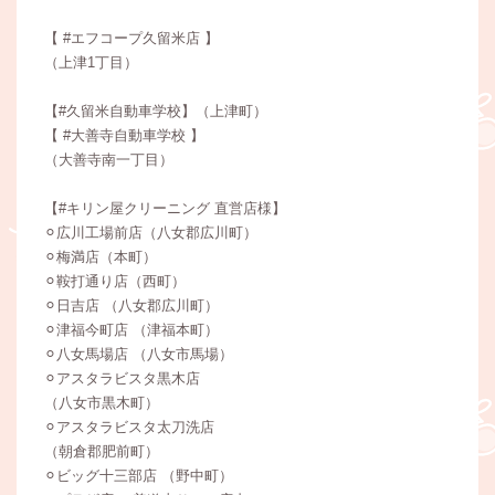
【 #エフコープ久留米店 】
（上津1丁目）
【#久留米自動車学校】（上津町）
【 #大善寺自動車学校 】
（大善寺南一丁目）
【#キリン屋クリーニング 直営店様】
⚪︎広川工場前店（八女郡広川町）
⚪︎梅満店（本町）
⚪︎鞍打通り店（西町）
⚪︎日吉店 （八女郡広川町）
⚪︎津福今町店 （津福本町）
⚪︎八女馬場店 （八女市馬場）
⚪︎アスタラビスタ黒木店
（八女市黒木町）
⚪︎アスタラビスタ太刀洗店
（朝倉郡肥前町）
⚪︎ビッグ十三部店 （野中町）