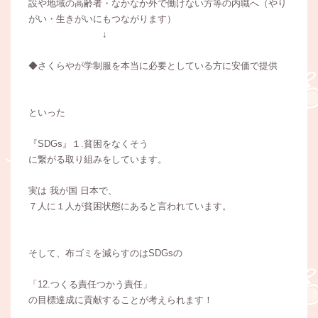
設や地域の高齢者・なかなか外で働けない方等の内職へ（やり
がい・生きがいにもつながります）
↓
◆さくらやが学制服を本当に必要としている方に安価で提供
といった
『SDGs』１.貧困をなくそう
に繋がる取り組みをしています。
実は 我が国 日本で、
７人に１人が貧困状態にあると言われています。
そして、布ゴミを減らすのはSDGsの
「12.つくる責任つかう責任」
の目標達成に貢献することが考えられます！