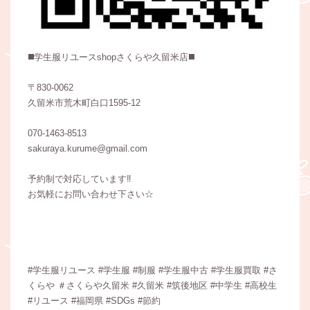
◼️学生服リユースshopさくらや久留米店◼️
〒830-0062
久留米市荒木町白口1595-12
070-1463-8513
sakuraya.kurume@gmail.com
予約制で対応しています‼︎
お気軽にお問い合わせ下さい☆
#学生服リユース #学生服 #制服 #学生服中古 #学生服買取 #さ
くらや ＃さくらや久留米 #久留米 #筑後地区 #中学生 #高校生
#リユース #福岡県 #SDGs #節約