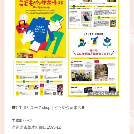
◼️学生服リユースshopさくらや久留米店◼️
〒830-0062
久留米市荒木町白口1595-12