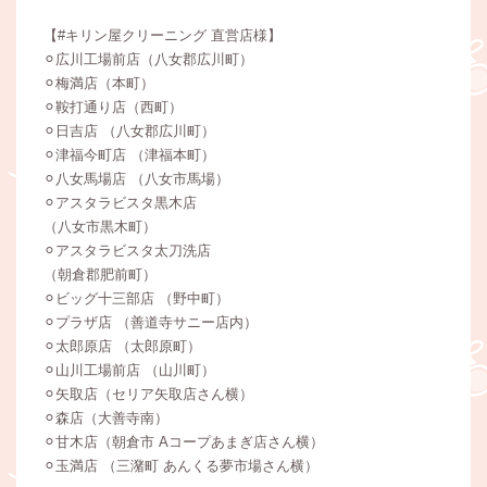
【#キリン屋クリーニング 直営店様】
⚪︎広川工場前店（八女郡広川町）
⚪︎梅満店（本町）
⚪︎鞍打通り店（西町）
⚪︎日吉店 （八女郡広川町）
⚪︎津福今町店 （津福本町）
⚪︎八女馬場店 （八女市馬場）
⚪︎アスタラビスタ黒木店
（八女市黒木町）
⚪︎アスタラビスタ太刀洗店
（朝倉郡肥前町）
⚪︎ビッグ十三部店 （野中町）
⚪︎プラザ店 （善道寺サニー店内）
⚪︎太郎原店 （太郎原町）
⚪︎山川工場前店 （山川町）
⚪︎矢取店（セリア矢取店さん横）
⚪︎森店（大善寺南）
⚪︎甘木店（朝倉市 Aコープあまぎ店さん横）
⚪︎玉満店 （三潴町 あんくる夢市場さん横）