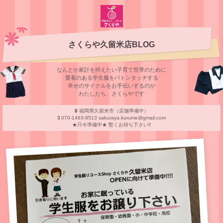
さくらや久留米店BLOG
なんとか家計を抑えたい子育て世帯のために
愛着のある学⽣服をバトンタッチする
幸せのサイクルをお⼿伝いするのが
わたしたち、さくらやです
福岡県久留米市（店舗準備中）
070-1463-8513 sakuraya.kurume@gmail.com
★只今準備中★ 暫くお待ち下さい‼︎