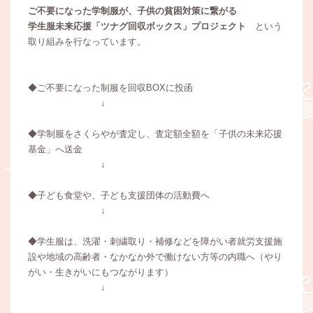
ご不要になった学制服が、子供の貧困対策に繋がる
学生服未来応援「ツナグ回収ボックス」プロジェクト
という
取り組みを行なっています。
◆ご不要になった制服を回収BOXに投函
↓
◆学制服をさくらやが査定し、査定額全額を「子供の未来応援
基金」へ送金
↓
◆子ども食堂や、子ども支援団体の活動費へ
↓
◆学生服は、洗濯・刺繍取り・補修などを障がい者就労支援施
設や地域の高齢者・なかなか外で働けない方等の内職へ（やり
がい・生きがいにもつながります）
↓