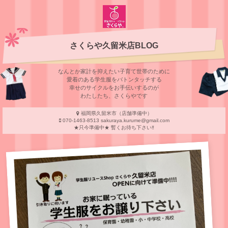
さくらや久留米店BLOG
なんとか家計を抑えたい子育て世帯のために
愛着のある学⽣服をバトンタッチする
幸せのサイクルをお⼿伝いするのが
わたしたち、さくらやです
福岡県久留米市（店舗準備中）
070-1463-8513 sakuraya.kurume@gmail.com
★只今準備中★ 暫くお待ち下さい‼︎