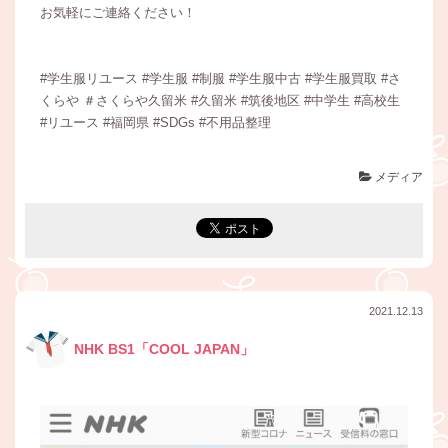
お気軽にご連絡ください！
#学生服リユース #学生服 #制服 #学生服中古 #学生服買取 #さ
くらや ＃さくらや久留米 #久留米 #筑後地区 #中学生 #高校生
#リユース #福岡県 #SDGs #不用品整理
メディア
2021.12.13
NHK BS1「COOL JAPAN」