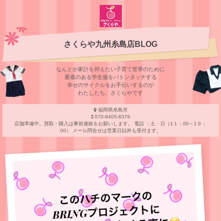
さくらや九州糸島店BLOG
なんとか家計を抑えたい子育て世帯のために
愛着のある学⽣服をバトンタッチする
幸せのサイクルをお⼿伝いするのが
わたしたち、さくらやです
福岡県糸島市
070-8405-8376
店舗準備中。買取・購入は事前連絡をお願いします。 電話 ：土・日（1１：00～1９：
00） メール問合せは営業日以外も受付ます。