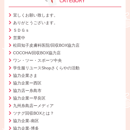
CATEGORY
宜しくお願い致します。
ありがとうございます。
ＳＤＧｓ
営業中
松田知子皮膚科医院/回収BOX協力店
COCOHA/回収BOX協力店
ワン・ツー・スポーツ中央
学生服リユースShopさくらやの活動
協力企業さま
協力企業ー西区
協力店ー糸島市
協力企業ー早良区
九州糸島店ーメディア
ツナグ回収BOXとは？
協力企業-南区
協力企業-博多