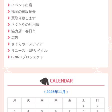
イベント出店
福岡の施設紹介
買取り致します
さくらやの利用法
協力店ー春日市
広告
さくらやーメディア
リユース・UPサイクル
BRINGプロジェクト
CALENDAR
«
2025年11月
»
月
火
水
木
金
土
日
1
2
3
4
5
6
7
8
9