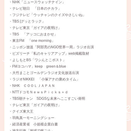
・NHK「ニュースウォッチナイン」
・テレビ朝日 「日本のチカラ」
・フジテレビ「ウッチャンのクイズやさしいね」
・TBS [グッとラック」
・テレビ東京「ガイアの夜明け」
・TBS 「アッコにおまかせ」
・東京FM 「one morning」
・ニッポン放送「阿部亮のNGO世界一周」ラジオ出演
・ビズリーチ「私のキャリアアップ」web掲載取材
・よしもとBS「ワシんとこポスト」
・FMヨコハマ」keep green＆blue
・大竹まことゴールデンラジオ文化放送出演
・ラジオNIKKEI 「小塚アナの褒めタイム」
・NHK ＣＯＯＬＪＡＰＡＮ
・NTTドコモＮｅｗｓＰｉｃｋｓ＋ｄ
・TBS朝チャン SDGSな未来へここすごい発明
・テレビ東京「ガイアの夜明け」
・クイズ東大王
・羽鳥真一モーニングショー
・経済産業省 小規模企業白書
・地方行政「地域で稼ごう」