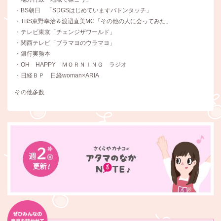
・BS朝日 「SDGSはじめていますバトンタッチ」
・TBS東野幸治＆渡辺直美MC「その他の人に会ってみた」
・テレビ東京「チェンジザワールド」
・関西テレビ「ブラマヨのウラマヨ」
・銀行実務本
・OH HAPPY ＭＯＲＮＩＮＧ ラジオ
・日経ＢＰ 日経woman×ARIA
その他多数