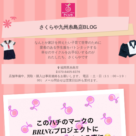
さくらや九州糸島店BLOG
なんとか家計を抑えたい子育て世帯のために
愛着のある学⽣服をバトンタッチする
幸せのサイクルをお⼿伝いするのが
わたしたち、さくらやです
福岡県糸島市
070-8405-8376
店舗準備中。買取・購入は事前連絡をお願いします。 電話 ：土・日（1１：00～1９：
00） メール問合せは営業日以外も受付ます。