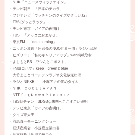
・NHK「ニュースウォッチナイン」
・テレビ朝日 「日本のチカラ」
・フジテレビ「ウッチャンのクイズやさしいね」
・TBS [グッとラック」
・テレビ東京「ガイアの夜明け」
・TBS 「アッコにおまかせ」
・東京FM 「one morning」
・ニッポン放送「阿部亮のNGO世界一周」ラジオ出演
・ビズリーチ「私のキャリアアップ」web掲載取材
・よしもとBS「ワシんとこポスト」
・FMヨコハマ」keep green＆blue
・大竹まことゴールデンラジオ文化放送出演
・ラジオNIKKEI 「小塚アナの褒めタイム」
・NHK ＣＯＯＬＪＡＰＡＮ
・NTTドコモＮｅｗｓＰｉｃｋｓ＋ｄ
・TBS朝チャン SDGSな未来へここすごい発明
・テレビ東京「ガイアの夜明け」
・クイズ東大王
・羽鳥真一モーニングショー
・経済産業省 小規模企業白書
・地方行政「地域で稼ごう」