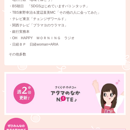
・BS朝日 「SDGSはじめていますバトンタッチ」
・TBS東野幸治＆渡辺直美MC「その他の人に会ってみた」
・テレビ東京「チェンジザワールド」
・関西テレビ「ブラマヨのウラマヨ」
・銀行実務本
・OH HAPPY ＭＯＲＮＩＮＧ ラジオ
・日経ＢＰ 日経woman×ARIA
その他多数