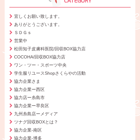
CATEGORY
宜しくお願い致します。
ありがとうございます。
ＳＤＧｓ
営業中
松田知子皮膚科医院/回収BOX協力店
COCOHA/回収BOX協力店
ワン・ツー・スポーツ中央
学生服リユースShopさくらやの活動
協力企業さま
協力企業ー西区
協力店ー糸島市
協力企業ー早良区
九州糸島店ーメディア
ツナグ回収BOXとは？
協力企業-南区
協力企業-博多