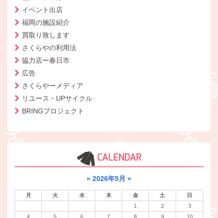
イベント出店
福岡の施設紹介
買取り致します
さくらやの利用法
協力店ー春日市
広告
さくらやーメディア
リユース・UPサイクル
BRINGプロジェクト
CALENDAR
«
2026年5月
»
月
火
水
木
金
土
日
1
2
3
4
5
6
7
8
9
10