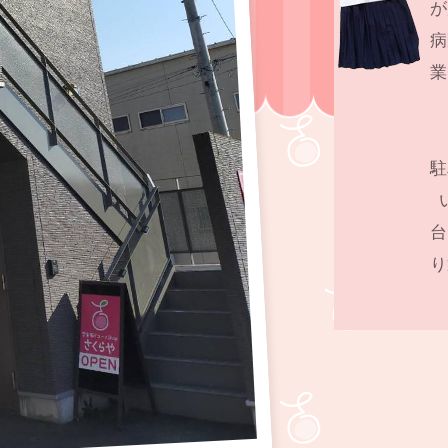
が
病
業
駐
台
り