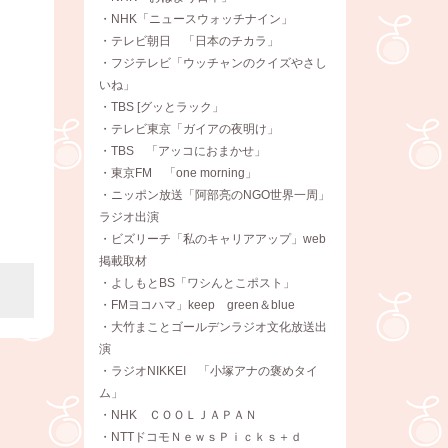
・NHK「ニュースウォッチナイン」
・テレビ朝日 「日本のチカラ」
・フジテレビ「ウッチャンのクイズやさし
いね」
・TBS [グッとラック」
・テレビ東京「ガイアの夜明け」
・TBS 「アッコにおまかせ」
・東京FM 「one morning」
・ニッポン放送「阿部亮のNGO世界一周」
ラジオ出演
・ビズリーチ「私のキャリアアップ」web
掲載取材
・よしもとBS「ワシんとこポスト」
・FMヨコハマ」keep green＆blue
・大竹まことゴールデンラジオ文化放送出
演
・ラジオNIKKEI 「小塚アナの褒めタイ
ム」
・NHK ＣＯＯＬＪＡＰＡＮ
・NTTドコモＮｅｗｓＰｉｃｋｓ＋ｄ