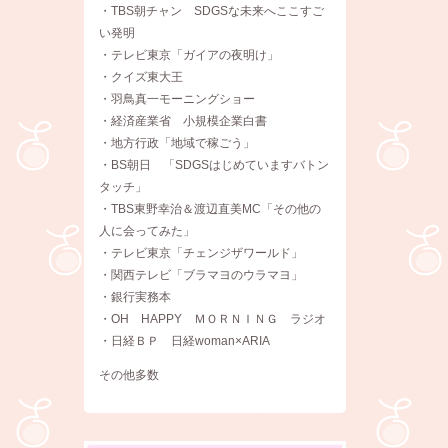
・TBS朝チャン SDGSな未来へここすご
い発明
・テレビ東京「ガイアの夜明け」
・クイズ東大王
・羽鳥真一モーニングショー
・経済産業省 小規模企業白書
・地方行政「地域で稼ごう」
・BS朝日 「SDGSはじめていますバトン
タッチ」
・TBS東野幸治＆渡辺直美MC「その他の
人に会ってみた」
・テレビ東京「チェンジザワールド」
・関西テレビ「ブラマヨのウラマヨ」
・銀行実務本
・OH HAPPY ＭＯＲＮＩＮＧ ラジオ
・日経ＢＰ 日経woman×ARIA
その他多数