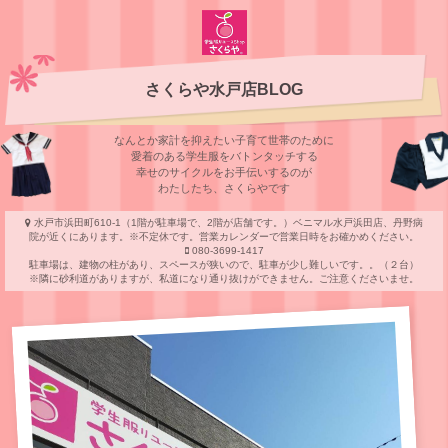
さくらや水戸店BLOG
なんとか家計を抑えたい子育て世帯のために
愛着のある学⽣服をバトンタッチする
幸せのサイクルをお⼿伝いするのが
わたしたち、さくらやです
水戸市浜田町610-1（1階が駐車場で、2階が店舗です。）ベニマル水戸浜田店、丹野病
院が近くにあります。※不定休です。営業カレンダーで営業日時をお確かめください。
080-3699-1417
駐車場は、建物の柱があり、スペースが狭いので、駐車が少し難しいです。。（２台）
※隣に砂利道がありますが、私道になり通り抜けができません。ご注意くださいませ。