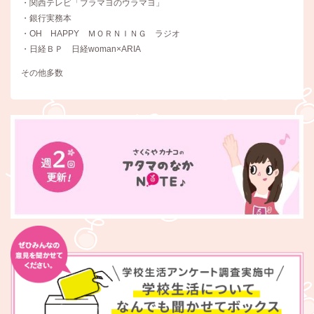
・関西テレビ「ブラマヨのウラマヨ」
・銀行実務本
・OH HAPPY ＭＯＲＮＩＮＧ ラジオ
・日経ＢＰ 日経woman×ARIA
その他多数