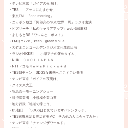
・テレビ東京「ガイアの夜明け」
・TBS 「アッコにおまかせ」
・東京FM 「one morning」
・ニッポン放送「阿部亮のNGO世界一周」ラジオ出演
・ビズリーチ「私のキャリアアップ」web掲載取材
・よしもとBS「ワシんとこポスト」
・FMヨコハマ」keep green＆blue
・大竹まことゴールデンラジオ文化放送出演
・ラジオNIKKEI 「小塚アナの褒めタイム」
・NHK ＣＯＯＬＪＡＰＡＮ
・NTTドコモＮｅｗｓＰｉｃｋｓ＋ｄ
・TBS朝チャン SDGSな未来へここすごい発明
・テレビ東京「ガイアの夜明け」
・クイズ東大王
・羽鳥真一モーニングショー
・経済産業省 小規模企業白書
・地方行政「地域で稼ごう」
・BS朝日 「SDGSはじめていますバトンタッチ」
・TBS東野幸治＆渡辺直美MC「その他の人に会ってみた」
・テレビ東京「チェンジザワールド」