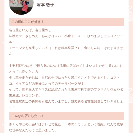
塚本 敬子
この町のここが好き！
名古屋といえば、名古屋めし！
味噌カツ、きしめん、あんかけスパ、小倉トースト、ひつまぶしにシロノワー
ル！
モーニングも充実していて（これは岐阜発祥？）、食いしん坊にはたまりませ
ん。
主要8都市のなかで最も魅力に欠ける街に選ばれてしまいましたが、住むには
とっても良いところ！！
少し車を走らせれば、自然の中でゆったり過ごすこともできますし、コスト
コ、イケアなどの主婦にとってのテーマパークが！
そして、世界最大でギネスに認定された名古屋市科学館のプラネタリウムや名
古屋城、レゴランド。
名古屋駅周辺の再開発も進んでいますし、魅力ある名古屋発信していきましょ
う！
こんなお店にしたい！
さくらやとの出会いはテレビで見た「日本のチカラ」という番組。なんて素敵
な仕事なんだろうと思いました。