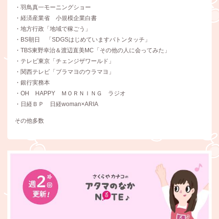
・羽鳥真一モーニングショー
・経済産業省 小規模企業白書
・地方行政「地域で稼ごう」
・BS朝日 「SDGSはじめていますバトンタッチ」
・TBS東野幸治＆渡辺直美MC「その他の人に会ってみた」
・テレビ東京「チェンジザワールド」
・関西テレビ「ブラマヨのウラマヨ」
・銀行実務本
・OH HAPPY ＭＯＲＮＩＮＧ ラジオ
・日経ＢＰ 日経woman×ARIA
その他多数