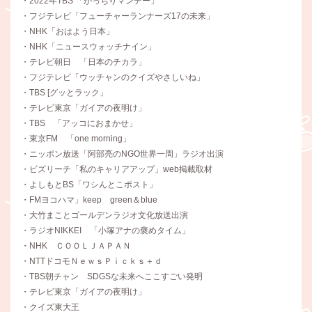
・2022年TBS 「がっちりマンデー」
・フジテレビ「フューチャーランナーズ17の未来」
・NHK「おはよう日本」
・NHK「ニュースウォッチナイン」
・テレビ朝日 「日本のチカラ」
・フジテレビ「ウッチャンのクイズやさしいね」
・TBS [グッとラック」
・テレビ東京「ガイアの夜明け」
・TBS 「アッコにおまかせ」
・東京FM 「one morning」
・ニッポン放送「阿部亮のNGO世界一周」ラジオ出演
・ビズリーチ「私のキャリアアップ」web掲載取材
・よしもとBS「ワシんとこポスト」
・FMヨコハマ」keep green＆blue
・大竹まことゴールデンラジオ文化放送出演
・ラジオNIKKEI 「小塚アナの褒めタイム」
・NHK ＣＯＯＬＪＡＰＡＮ
・NTTドコモＮｅｗｓＰｉｃｋｓ＋ｄ
・TBS朝チャン SDGSな未来へここすごい発明
・テレビ東京「ガイアの夜明け」
・クイズ東大王