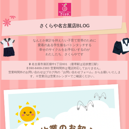
さくらや名古屋店BLOG
なんとか家計を抑えたい子育て世帯のために
愛着のある学⽣服をバトンタッチする
幸せのサイクルをお⼿伝いするのが
わたしたち、さくらやです
名古屋市港区畑中1丁目601 （最寄駅は近鉄蟹江駅）
090-8469-2383 営業時間外は電話対応しておりません。
営業時間外のお問い合わせはブログ内の『お問い合わせフォーム』からお願いいたしま
す。※営業日は営業カレンダーでご確認ください。