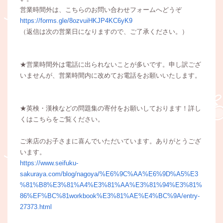
営業時間外は、こちらのお問い合わせフォームへどうぞ
https://forms.gle/8ozvuiHKJP4KC6yK9
（返信は次の営業日になりますので、ご了承ください。）
★営業時間外は電話に出られないことが多いです。申し訳ござ
いませんが、営業時間内に改めてお電話をお願いいたします。
★英検・漢検などの問題集の寄付をお願いしております！詳し
くはこちらをご覧ください。
ご来店のお子さまに喜んでいただいています。ありがとうござ
います。
https://www.seifuku-
sakuraya.com/blog/nagoya/%E6%9C%AA%E6%9D%A5%E3
%81%B8%E3%81%A4%E3%81%AA%E3%81%94%E3%81%
86%EF%BC%81workbook%E3%81%AE%E4%BC%9A/entry-
27373.html