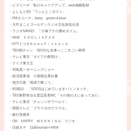
・ビズリーチ「私のキャリアアップ」web掲載取材
・よしもとBS「ワシんとこポスト」
・FMヨコハマ」keep green＆blue
・大竹まことゴールデンラジオ文化放送出演
・ラジオNIKKEI 「小塚アナの褒めタイム」
・NHK ＣＯＯＬＪＡＰＡＮ
・NTTドコモＮｅｗｓＰｉｃｋｓ＋ｄ
・TBS朝チャン SDGSな未来へここすごい発明
・テレビ東京「ガイアの夜明け」
・クイズ東大王
・羽鳥真一モーニングショー
・経済産業省 小規模企業白書
・地方行政「地域で稼ごう」
・BS朝日 「SDGSはじめていますバトンタッチ」
・TBS東野幸治＆渡辺直美MC「その他の人に会ってみた」
・テレビ東京「チェンジザワールド」
・関西テレビ「ブラマヨのウラマヨ」
・銀行実務本
・OH HAPPY ＭＯＲＮＩＮＧ ラジオ
・日経ＢＰ 日経woman×ARIA