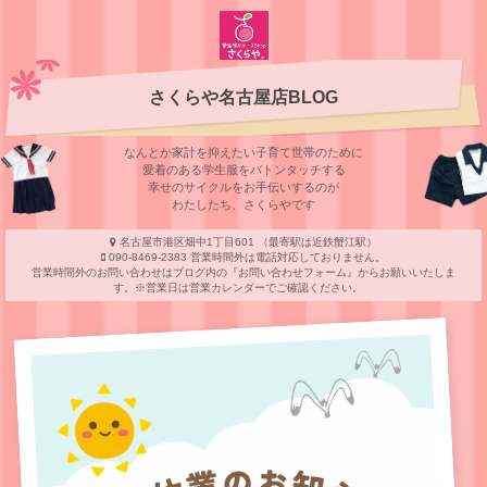
さくらや名古屋店BLOG
なんとか家計を抑えたい子育て世帯のために
愛着のある学⽣服をバトンタッチする
幸せのサイクルをお⼿伝いするのが
わたしたち、さくらやです
名古屋市港区畑中1丁目601 （最寄駅は近鉄蟹江駅）
090-8469-2383 営業時間外は電話対応しておりません。
営業時間外のお問い合わせはブログ内の『お問い合わせフォーム』からお願いいたしま
す。※営業日は営業カレンダーでご確認ください。