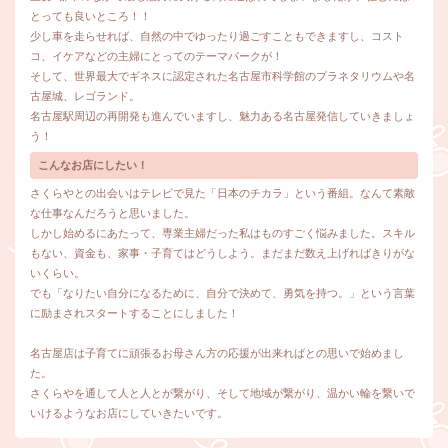
とっても良いところ！！
少し車を走らせれば、自然の中でゆったり過ごすこともできますし、コスト
コ、イケアなどの主婦にとってのテーマパークが！
そして、世界最大でギネスに認定された名古屋市科学館のプラネタリウムや名
古屋城、レゴランド。
名古屋駅周辺の再開発も進んでいますし、魅力ある名古屋発信していきましょ
う！
こんなお店にしたい！
さくらやとの出会いはテレビで見た「日本のチカラ」という番組。なんて素敵
な仕事なんだろうと思いました。
しかし始めるにあたって、専業主婦だった私はものすごく悩みました。スキル
もない、資金も、家事・子育てはどうしよう。まだまだ数え上げればきりがな
いくらい。
でも「なりたい自分になるために、自分で決めて、勇気を持つ。」という言葉
に励まされスタートすることにしました！
名古屋店は子育てに頑張るお母さん方の応援が出来ればとの思いで始めまし
た。
さくらやを通して人と人とが繋がり、そして地域が繋がり、温かい輪を繋いで
いけるようなお店にしていきたいです。