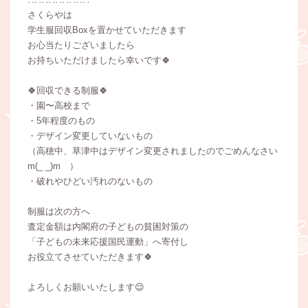
さくらやは
学生服回収Boxを置かせていただきます
お心当たりございましたら
お持ちいただけましたら幸いです🍀
🍀回収できる制服🍀
・園〜高校まで
・5年程度のもの
・デザイン変更していないもの
（高穂中、草津中はデザイン変更されましたのでごめんなさい
m(_ _)m ）
・破れやひどい汚れのないもの
制服は次の方へ
査定金額は内閣府の子どもの貧困対策の
「子どもの未来応援国民運動」へ寄付し
お役立てさせていただきます🍀
よろしくお願いいたします😌