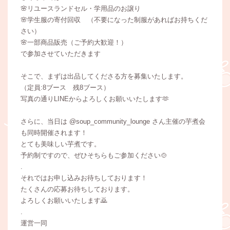
🌸リユースランドセル・学用品のお譲り
🌸学生服の寄付回収 （不要になった制服があればお持ちくだ
さい）
🌸一部商品販売（ご予約大歓迎！）
で参加させていただきます
そこで、まずは出品してくださる方を募集いたします。
（定員:8ブース 残8ブース）
写真の通りLINEからよろしくお願いいたします🫶
さらに、当日は @soup_community_lounge さん主催の芋煮会
も同時開催されます！
とても美味しい芋煮です。
予約制ですので、ぜひそちらもご参加ください🍲
.
それではお申し込みお待ちしております！
たくさんの応募お待ちしております。
よろしくお願いいたします🙇
.
運営一同