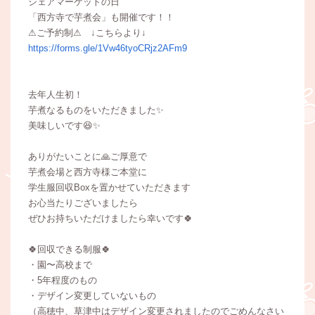
シェアマーケットの日
「西方寺で芋煮会」も開催です！！
⚠ご予約制⚠ ↓こちらより↓
https://forms.gle/1Vw46tyoCRjz2AFm9
去年人生初！
芋煮なるものをいただきました✨
美味しいです😆✨
ありがたいことに🙏ご厚意で
芋煮会場と西方寺様ご本堂に
学生服回収Boxを置かせていただきます
お心当たりございましたら
ぜひお持ちいただけましたら幸いです🍀
🍀回収できる制服🍀
・園〜高校まで
・5年程度のもの
・デザイン変更していないもの
（高穂中、草津中はデザイン変更されましたのでごめんなさい