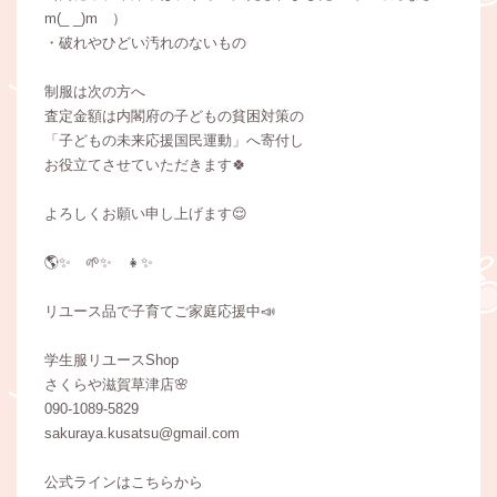
m(_ _)m ）
・破れやひどい汚れのないもの
制服は次の方へ
査定金額は内閣府の子どもの貧困対策の
「子どもの未来応援国民運動」へ寄付し
お役立てさせていただきます🍀
よろしくお願い申し上げます😌
🌎✨ 🌱✨ 👧✨
リユース品で子育てご家庭応援中📣
学生服リユースShop
さくらや滋賀草津店🌸
090-1089-5829
sakuraya.kusatsu@gmail.com
公式ラインはこちらから