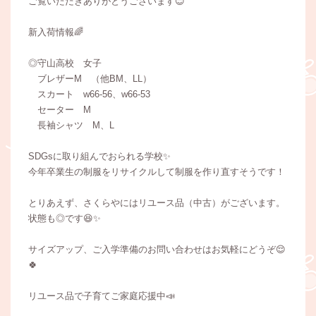
ご覧いただきありがとうございます😊
新入荷情報🌈
◎守山高校 女子
ブレザーM （他BM、LL）
スカート w66-56、w66-53
セーター M
長袖シャツ M、L
SDGsに取り組んでおられる学校✨
今年卒業生の制服をリサイクルして制服を作り直すそうです！
とりあえず、さくらやにはリユース品（中古）がございます。
状態も◎です😆✨
サイズアップ、ご入学準備のお問い合わせはお気軽にどうぞ😌
🍀
リユース品で子育てご家庭応援中📣