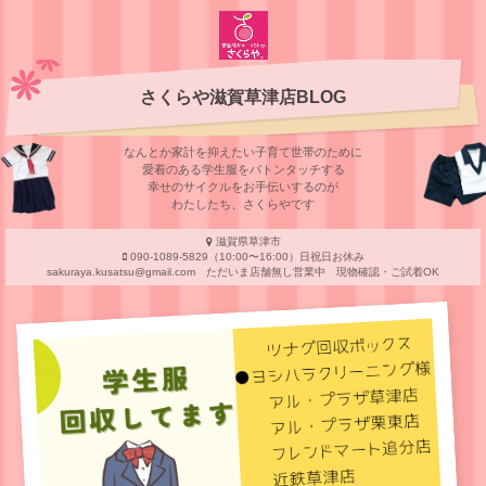
さくらや滋賀草津店BLOG
なんとか家計を抑えたい子育て世帯のために
愛着のある学⽣服をバトンタッチする
幸せのサイクルをお⼿伝いするのが
わたしたち、さくらやです
滋賀県草津市
090-1089-5829（10:00〜16:00）日祝日お休み
sakuraya.kusatsu@gmail.com ただいま店舗無し営業中 現物確認・ご試着OK