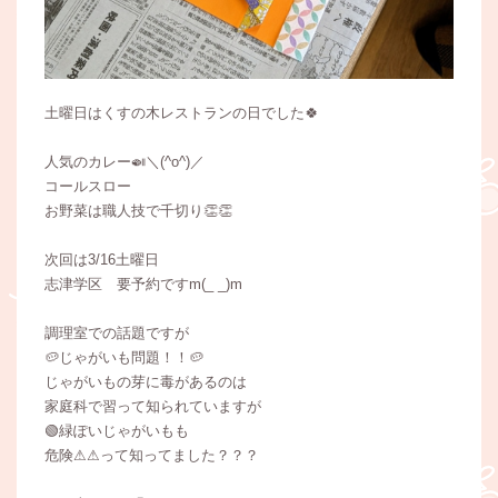
土曜日はくすの木レストランの日でした🍀
人気のカレー🍛＼(^o^)／
コールスロー
お野菜は職人技で千切り👏👏
次回は3/16土曜日
志津学区 要予約ですm(_ _)m
調理室での話題ですが
🥔じゃがいも問題！！🥔
じゃがいもの芽に毒があるのは
家庭科で習って知られていますが
🟢緑ぽいじゃがいもも
危険⚠⚠って知ってました？？？