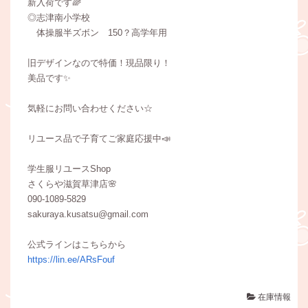
新入荷です🌈
◎志津南小学校
体操服半ズボン 150？高学年用
旧デザインなので特価！現品限り！
美品です✨
気軽にお問い合わせください☆
リユース品で子育てご家庭応援中📣
学生服リユースShop
さくらや滋賀草津店🌸
090-1089-5829
sakuraya.kusatsu@gmail.com
公式ラインはこちらから
https://lin.ee/ARsFouf
在庫情報