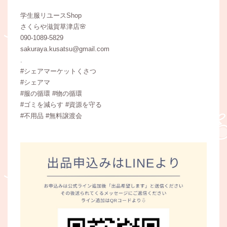
学生服リユースShop
さくらや滋賀草津店🌸
090-1089-5829
sakuraya.kusatsu@gmail.com
.
#シェアマーケットくさつ
#シェアマ
#服の循環 #物の循環
#ゴミを減らす #資源を守る
#不用品 #無料譲渡会