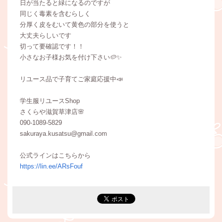
日が当たると緑になるのですが
同じく毒素を含むらしく
分厚く皮をむいて黄色の部分を使うと
大丈夫らしいです
切って要確認です！！
小さなお子様お気を付け下さい🥔✨
リユース品で子育てご家庭応援中📣
学生服リユースShop
さくらや滋賀草津店🌸
090-1089-5829
sakuraya.kusatsu@gmail.com
公式ラインはこちらから
https://lin.ee/ARsFouf