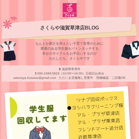
さくらや滋賀草津店BLOG
なんとか家計を抑えたい子育て世帯のために
愛着のある学⽣服をバトンタッチする
幸せのサイクルをお⼿伝いするのが
わたしたち、さくらやです
滋賀県草津市
090-1089-5829（10:00〜16:00）日祝日お休み
sakuraya.kusatsu@gmail.com ただいま店舗無し営業中 現物確認・ご試着OK