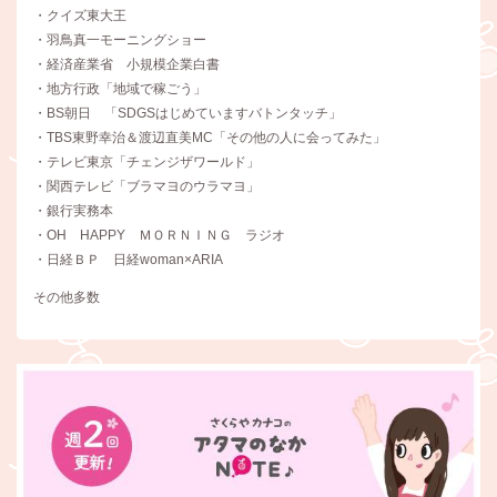
・クイズ東大王
・羽鳥真一モーニングショー
・経済産業省 小規模企業白書
・地方行政「地域で稼ごう」
・BS朝日 「SDGSはじめていますバトンタッチ」
・TBS東野幸治＆渡辺直美MC「その他の人に会ってみた」
・テレビ東京「チェンジザワールド」
・関西テレビ「ブラマヨのウラマヨ」
・銀行実務本
・OH HAPPY ＭＯＲＮＩＮＧ ラジオ
・日経ＢＰ 日経woman×ARIA
その他多数