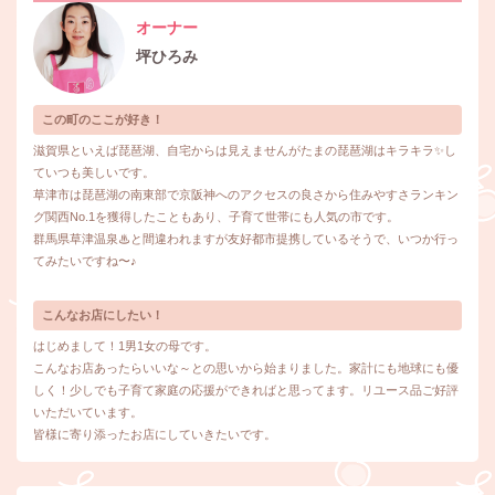
オーナー
坪ひろみ
この町のここが好き！
滋賀県といえば琵琶湖、自宅からは見えませんがたまの琵琶湖はキラキラ✨し
ていつも美しいです。
草津市は琵琶湖の南東部で京阪神へのアクセスの良さから住みやすさランキン
グ関西No.1を獲得したこともあり、子育て世帯にも人気の市です。
群馬県草津温泉♨と間違われますが友好都市提携しているそうで、いつか行っ
てみたいですね〜♪
こんなお店にしたい！
はじめまして！1男1女の母です。
こんなお店あったらいいな～との思いから始まりました。家計にも地球にも優
しく！少しでも子育て家庭の応援ができればと思ってます。リユース品ご好評
いただいています。
皆様に寄り添ったお店にしていきたいです。