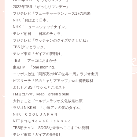
・2022年TBS 「がっちりマンデー」
・フジテレビ「フューチャーランナーズ17の未来」
・NHK「おはよう日本」
・NHK「ニュースウォッチナイン」
・テレビ朝日 「日本のチカラ」
・フジテレビ「ウッチャンのクイズやさしいね」
・TBS [グッとラック」
・テレビ東京「ガイアの夜明け」
・TBS 「アッコにおまかせ」
・東京FM 「one morning」
・ニッポン放送「阿部亮のNGO世界一周」ラジオ出演
・ビズリーチ「私のキャリアアップ」web掲載取材
・よしもとBS「ワシんとこポスト」
・FMヨコハマ」keep green＆blue
・大竹まことゴールデンラジオ文化放送出演
・ラジオNIKKEI 「小塚アナの褒めタイム」
・NHK ＣＯＯＬＪＡＰＡＮ
・NTTドコモＮｅｗｓＰｉｃｋｓ＋ｄ
・TBS朝チャン SDGSな未来へここすごい発明
・テレビ東京「ガイアの夜明け」