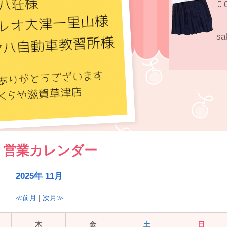
0
sa
営業カレンダー
2025年 11月
≪前月
|
次月≫
木
金
土
日