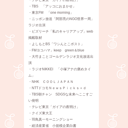
・TBS 「アッコにおまかせ」
・東京FM 「one morning」
・ニッポン放送「阿部亮のNGO世界一周」
ラジオ出演
・ビズリーチ「私のキャリアアップ」web
掲載取材
・よしもとBS「ワシんとこポスト」
・FMヨコハマ」keep green＆blue
・大竹まことゴールデンラジオ文化放送出
演
・ラジオNIKKEI 「小塚アナの褒めタイ
ム」
・NHK ＣＯＯＬＪＡＰＡＮ
・NTTドコモＮｅｗｓＰｉｃｋｓ＋ｄ
・TBS朝チャン SDGSな未来へここすご
い発明
・テレビ東京「ガイアの夜明け」
・クイズ東大王
・羽鳥真一モーニングショー
・経済産業省 小規模企業白書