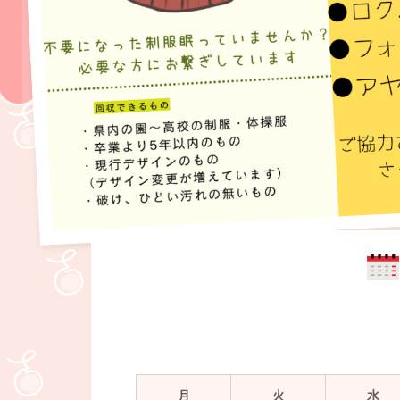
月
火
水