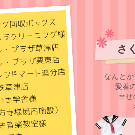
さ
なんとか
愛着
幸せ