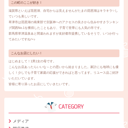
この町のここが好き！
滋賀県といえば琵琶湖、自宅からは見えませんがたまの琵琶湖はキラキラ✨し
ていつも美しいです。
草津市は琵琶湖の南東部で京阪神へのアクセスの良さから住みやすさランキン
グ関西No.1を獲得したこともあり、子育て世帯にも人気の市です。
群馬県草津温泉♨と間違われますが友好都市提携しているそうで、いつか行っ
てみたいですね〜♪
こんなお店にしたい！
はじめまして！1男1女の母です。
こんなお店あったらいいな～との思いから始まりました。家計にも地球にも優
しく！少しでも子育て家庭の応援ができればと思ってます。リユース品ご好評
いただいています。
皆様に寄り添ったお店にしていきたいです。
CATEGORY
メディア