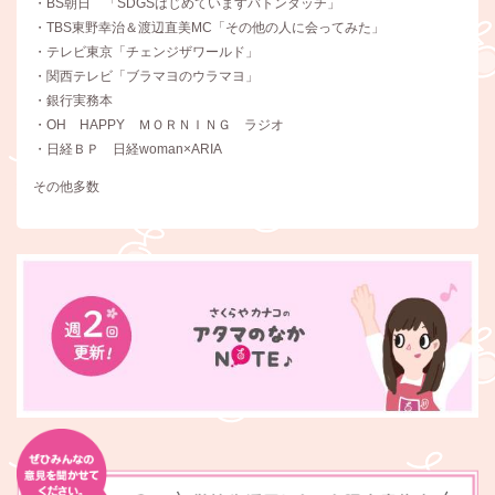
・BS朝日 「SDGSはじめていますバトンタッチ」
・TBS東野幸治＆渡辺直美MC「その他の人に会ってみた」
・テレビ東京「チェンジザワールド」
・関西テレビ「ブラマヨのウラマヨ」
・銀行実務本
・OH HAPPY ＭＯＲＮＩＮＧ ラジオ
・日経ＢＰ 日経woman×ARIA
その他多数