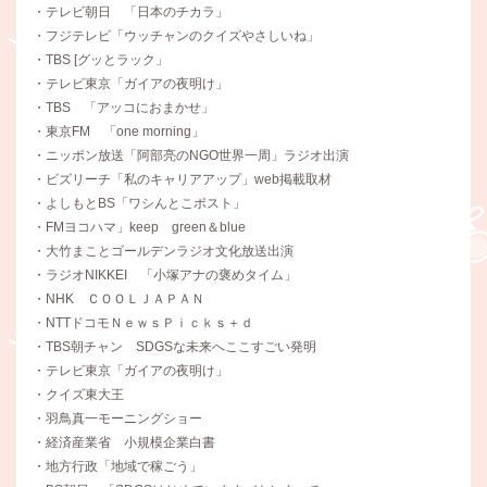
・テレビ朝日 「日本のチカラ」
・フジテレビ「ウッチャンのクイズやさしいね」
・TBS [グッとラック」
・テレビ東京「ガイアの夜明け」
・TBS 「アッコにおまかせ」
・東京FM 「one morning」
・ニッポン放送「阿部亮のNGO世界一周」ラジオ出演
・ビズリーチ「私のキャリアアップ」web掲載取材
・よしもとBS「ワシんとこポスト」
・FMヨコハマ」keep green＆blue
・大竹まことゴールデンラジオ文化放送出演
・ラジオNIKKEI 「小塚アナの褒めタイム」
・NHK ＣＯＯＬＪＡＰＡＮ
・NTTドコモＮｅｗｓＰｉｃｋｓ＋ｄ
・TBS朝チャン SDGSな未来へここすごい発明
・テレビ東京「ガイアの夜明け」
・クイズ東大王
・羽鳥真一モーニングショー
・経済産業省 小規模企業白書
・地方行政「地域で稼ごう」