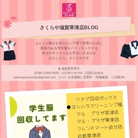
さくらや滋賀草津店BLOG
なんとか家計を抑えたい子育て世帯のために
愛着のある学⽣服をバトンタッチする
幸せのサイクルをお⼿伝いするのが
わたしたち、さくらやです
滋賀県草津市
090-1089-5829（10:00〜16:00）日祝日お休み
sakuraya.kusatsu@gmail.com ただいま店舗無し営業中 現物確認・ご試着OK