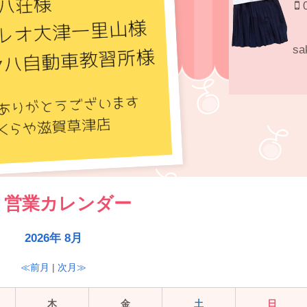
0
sa
営業カレンダー
2026年 8月
≪前月
|
次月≫
木
金
土
日