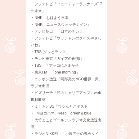
・フジテレビ「フューチャーランナーズ17
の未来」
・NHK「おはよう日本」
・NHK「ニュースウォッチナイン」
・テレビ朝日 「日本のチカラ」
・フジテレビ「ウッチャンのクイズやさし
いね」
・TBS [グッとラック」
・テレビ東京「ガイアの夜明け」
・TBS 「アッコにおまかせ」
・東京FM 「one morning」
・ニッポン放送「阿部亮のNGO世界一周」
ラジオ出演
・ビズリーチ「私のキャリアアップ」web
掲載取材
・よしもとBS「ワシんとこポスト」
・FMヨコハマ」keep green＆blue
・大竹まことゴールデンラジオ文化放送出
演
・ラジオNIKKEI 「小塚アナの褒めタイ