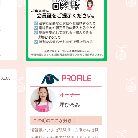
PROFILE
.01.09
オーナー
坪ひろみ
この町のここが好き！
滋賀県といえば琵琶湖、自宅からは見
えませんがたまの琵琶湖はキラキラ✨し