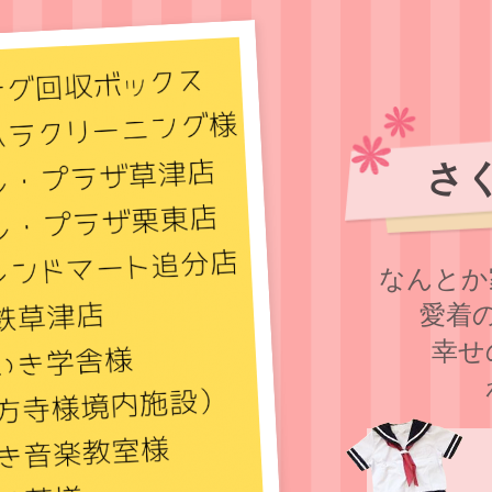
さ
なんとか
愛着
幸せ