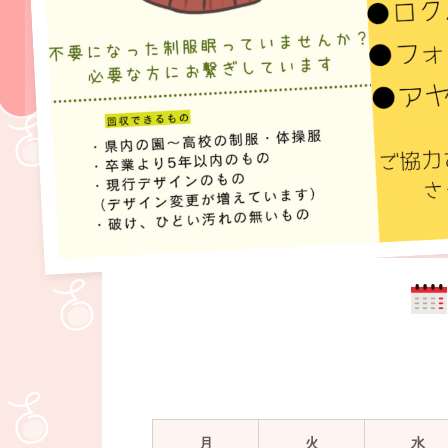
月
火
水