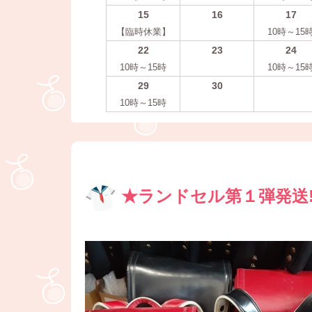
15
16
17
【臨時休業】
10時～15
22
23
24
10時～15時
10時～15
29
30
10時～15時
★ランドセル第１弾発送