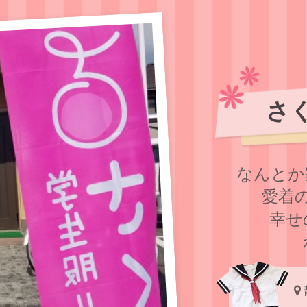
さ
なんとか
愛着
幸せ