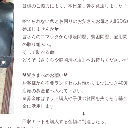
皆様のご協力により、本日第１弾を発送しました！
捨てられない😣とお困りのお父さんお母さん‼︎SDG
参加しませんか💝
皆さんのコマッタから環境問題、貧困問題、雇用問
の取り組みへ。
そして助かる命‼︎
どうぞ【さくらや静岡清水店】へお持ちください✨
💗皆さまへのお願い💗
お客様から不要ランドセルお預かり１つにつき400
店頭の募金箱へ入れて下さい。
※募金箱はキット購入や子供の貧困を失くそう基金
金に活用します
⬇
回収キットを購入する金額に到達したら、