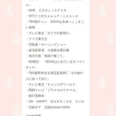
ム」
・NHK ＣＯＯＬＪＡＰＡＮ
・NTTドコモＮｅｗｓＰｉｃｋｓ＋ｄ
・TBS朝チャン SDGSな未来へここすご
い発明
・テレビ東京「ガイアの夜明け」
・クイズ東大王
・羽鳥真一モーニングショー
・経済産業省 小規模企業白書
・地方行政「地域で稼ごう」
・BS朝日 「SDGSはじめていますバトン
タッチ」
・TBS東野幸治＆渡辺直美MC「その他の
人に会ってみた」
・テレビ東京「チェンジザワールド」
・関西テレビ「ブラマヨのウラマヨ」
・銀行実務本
・OH HAPPY ＭＯＲＮＩＮＧ ラジオ
・日経ＢＰ 日経woman×ARIA