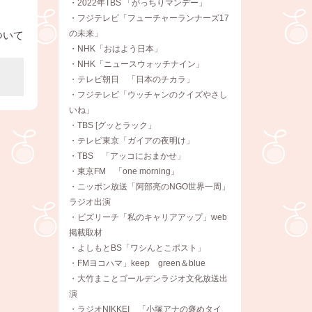
・2022年TBS 「がっちりマンデー」
・フジテレビ「フューチャーランナーズ17
の未来」
ついて
・NHK「おはよう日本」
・NHK「ニュースウォッチナイン」
・テレビ朝日 「日本のチカラ」
・フジテレビ「ウッチャンのクイズやさし
いね」
・TBS [グッとラック」
・テレビ東京「ガイアの夜明け」
・TBS 「アッコにおまかせ」
・東京FM 「one morning」
・ニッポン放送「阿部亮のNGO世界一周」
ラジオ出演
・ビズリーチ「私のキャリアアップ」web
掲載取材
・よしもとBS「ワシんとこポスト」
・FMヨコハマ」keep green＆blue
・大竹まことゴールデンラジオ文化放送出
演
・ラジオNIKKEI 「小塚アナの褒めタイ