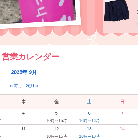
営業カレンダー
2025年 9月
≪前月
|
次月≫
木
金
土
日
4
5
6
7
時
10時～15時
10時～13時
11
12
13
14
時
10時～15時
10時～13時