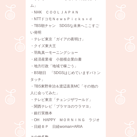
ム」
・NHK ＣＯＯＬＪＡＰＡＮ
・NTTドコモＮｅｗｓＰｉｃｋｓ＋ｄ
・TBS朝チャン SDGSな未来へここすご
い発明
・テレビ東京「ガイアの夜明け」
・クイズ東大王
・羽鳥真一モーニングショー
・経済産業省 小規模企業白書
・地方行政「地域で稼ごう」
・BS朝日 「SDGSはじめていますバトン
タッチ」
・TBS東野幸治＆渡辺直美MC「その他の
人に会ってみた」
・テレビ東京「チェンジザワールド」
・関西テレビ「ブラマヨのウラマヨ」
・銀行実務本
・OH HAPPY ＭＯＲＮＩＮＧ ラジオ
・日経ＢＰ 日経woman×ARIA