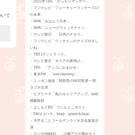
・2022年TBS 「がっちりマンデー」
・フジテレビ「フューチャーランナーズ17
の未来」
ついて
・NHK「おはよう日本」
・NHK「ニュースウォッチナイン」
・テレビ朝日 「日本のチカラ」
・フジテレビ「ウッチャンのクイズやさし
いね」
・TBS [グッとラック」
・テレビ東京「ガイアの夜明け」
・TBS 「アッコにおまかせ」
・東京FM 「one morning」
・ニッポン放送「阿部亮のNGO世界一周」
ラジオ出演
・ビズリーチ「私のキャリアアップ」web
掲載取材
・よしもとBS「ワシんとこポスト」
・FMヨコハマ」keep green＆blue
・大竹まことゴールデンラジオ文化放送出
演
・ラジオNIKKEI 「小塚アナの褒めタイ