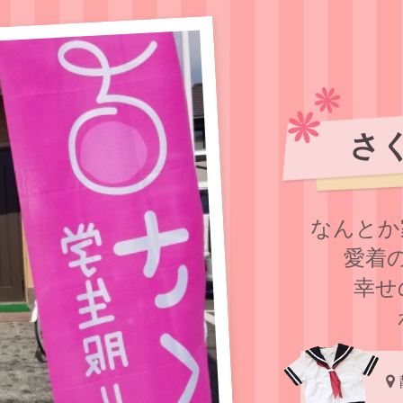
さ
なんとか
愛着
幸せ