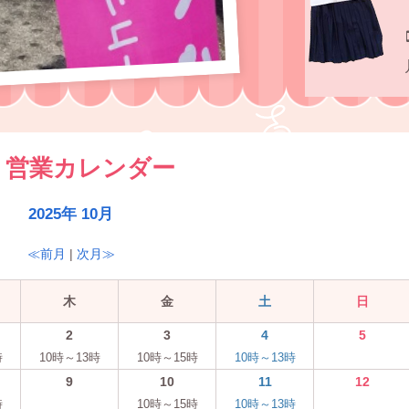
営業カレンダー
2025年 10月
≪前月
|
次月≫
木
金
土
日
2
3
4
5
時
10時～13時
10時～15時
10時～13時
9
10
11
12
時
10時～15時
10時～13時