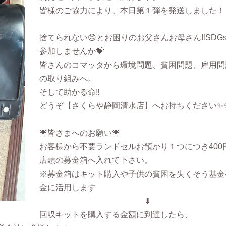
皆様のご協力により、本日第１弾を発送しました！
捨てられない😣とお困りのお父さんお母さん‼︎SDG
参加しませんか💝
皆さんのコマッタから環境問題、貧困問題、雇用問
の取り組みへ。
そして助かる命‼︎
どうぞ【さくらや静岡清水店】へお持ちください✨
💗皆さまへのお願い💗
お客様から不要ランドセルお預かり１つにつき400
店頭の募金箱へ入れて下さい。
※募金箱はキット購入や子供の貧困を失くそう基金
金に活用します
⬇
回収キットを購入する金額に到達したら、