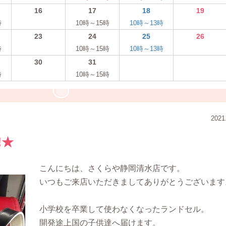
16
17
18
19
時
10時～15時
10時～13時
23
24
25
26
時
10時～15時
10時～13時
30
31
時
10時～15時
2021
!★
こんにちは、さくらや静岡清水店です。
いつもご来店いただきましてありがとうございます
小学校を卒業して使わなくなったランドセル。
開発途上国の子供達へ届けます。